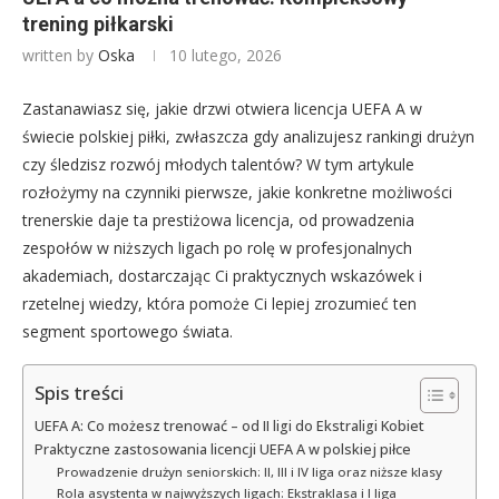
trening piłkarski
written by
Oska
10 lutego, 2026
Zastanawiasz się, jakie drzwi otwiera licencja UEFA A w
świecie polskiej piłki, zwłaszcza gdy analizujesz rankingi drużyn
czy śledzisz rozwój młodych talentów? W tym artykule
rozłożymy na czynniki pierwsze, jakie konkretne możliwości
trenerskie daje ta prestiżowa licencja, od prowadzenia
zespołów w niższych ligach po rolę w profesjonalnych
akademiach, dostarczając Ci praktycznych wskazówek i
rzetelnej wiedzy, która pomoże Ci lepiej zrozumieć ten
segment sportowego świata.
Spis treści
UEFA A: Co możesz trenować – od II ligi do Ekstraligi Kobiet
Praktyczne zastosowania licencji UEFA A w polskiej piłce
Prowadzenie drużyn seniorskich: II, III i IV liga oraz niższe klasy
Rola asystenta w najwyższych ligach: Ekstraklasa i I liga