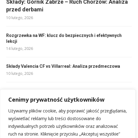
Składy: Górnik Zabrze – Ruch Chorzów: Analiza
przed derbami
10 lutego, 2026
Rozgrzewka na WF: klucz do bezpiecznych i efektywnych
lekcji
14 lutego, 2026
Składy Valencia CF vs Villarreal: Analiza przedmeczowa
10 lutego, 2026
Składy: VfL Wolfsburg – 1. FC Köln: Kto zagra?
Cenimy prywatność użytkowników
10 lutego, 2026
Używamy plików cookie, aby poprawić jakość przeglądania,
Składy: Club Brugge – Aarhus GF: Kto zagra?
wyświetlać reklamy lub treści dostosowane do
10 lutego, 2026
indywidualnych potrzeb użytkowników oraz analizować
ruch na stronie. Kliknięcie przycisku „Akceptuj wszystkie”