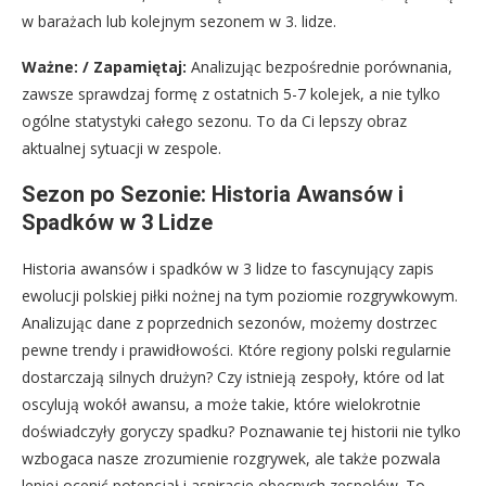
w barażach lub kolejnym sezonem w 3. lidze.
Ważne: / Zapamiętaj:
Analizując bezpośrednie porównania,
zawsze sprawdzaj formę z ostatnich 5-7 kolejek, a nie tylko
ogólne statystyki całego sezonu. To da Ci lepszy obraz
aktualnej sytuacji w zespole.
Sezon po Sezonie: Historia Awansów i
Spadków w 3 Lidze
Historia awansów i spadków w 3 lidze to fascynujący zapis
ewolucji polskiej piłki nożnej na tym poziomie rozgrywkowym.
Analizując dane z poprzednich sezonów, możemy dostrzec
pewne trendy i prawidłowości. Które regiony polski regularnie
dostarczają silnych drużyn? Czy istnieją zespoły, które od lat
oscylują wokół awansu, a może takie, które wielokrotnie
doświadczyły goryczy spadku? Poznawanie tej historii nie tylko
wzbogaca nasze zrozumienie rozgrywek, ale także pozwala
lepiej ocenić potencjał i aspiracje obecnych zespołów. To