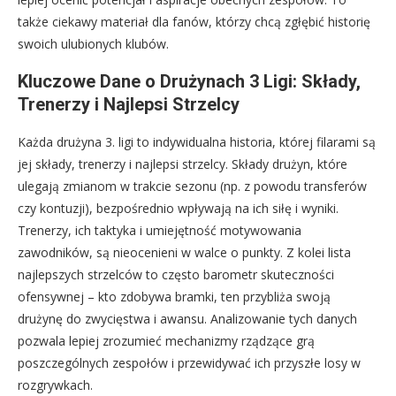
także ciekawy materiał dla fanów, którzy chcą zgłębić historię
swoich ulubionych klubów.
Kluczowe Dane o Drużynach 3 Ligi: Składy,
Trenerzy i Najlepsi Strzelcy
Każda drużyna 3. ligi to indywidualna historia, której filarami są
jej składy, trenerzy i najlepsi strzelcy. Składy drużyn, które
ulegają zmianom w trakcie sezonu (np. z powodu transferów
czy kontuzji), bezpośrednio wpływają na ich siłę i wyniki.
Trenerzy, ich taktyka i umiejętność motywowania
zawodników, są nieocenieni w walce o punkty. Z kolei lista
najlepszych strzelców to często barometr skuteczności
ofensywnej – kto zdobywa bramki, ten przybliża swoją
drużynę do zwycięstwa i awansu. Analizowanie tych danych
pozwala lepiej zrozumieć mechanizmy rządzące grą
poszczególnych zespołów i przewidywać ich przyszłe losy w
rozgrywkach.