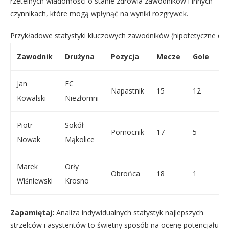
rzetelnych wiadomości o stanie zdrowia zawodników i innych
czynnikach, które mogą wpłynąć na wyniki rozgrywek.
Przykładowe statystyki kluczowych zawodników (hipotetyczne da
Zawodnik
Drużyna
Pozycja
Mecze
Gole
A
Jan
FC
Napastnik
15
12
3
Kowalski
Niezłomni
Piotr
Sokół
Pomocnik
17
5
8
Nowak
Mąkolice
Marek
Orły
Obrońca
18
1
2
Wiśniewski
Krosno
Zapamiętaj:
Analiza indywidualnych statystyk najlepszych
strzelców i asystentów to świetny sposób na ocenę potencjału