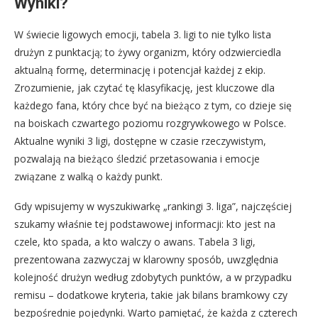
Wyniki?
W świecie ligowych emocji, tabela 3. ligi to nie tylko lista
drużyn z punktacją; to żywy organizm, który odzwierciedla
aktualną formę, determinację i potencjał każdej z ekip.
Zrozumienie, jak czytać tę klasyfikację, jest kluczowe dla
każdego fana, który chce być na bieżąco z tym, co dzieje się
na boiskach czwartego poziomu rozgrywkowego w Polsce.
Aktualne wyniki 3 ligi, dostępne w czasie rzeczywistym,
pozwalają na bieżąco śledzić przetasowania i emocje
związane z walką o każdy punkt.
Gdy wpisujemy w wyszukiwarkę „rankingi 3. liga”, najczęściej
szukamy właśnie tej podstawowej informacji: kto jest na
czele, kto spada, a kto walczy o awans. Tabela 3 ligi,
prezentowana zazwyczaj w klarowny sposób, uwzględnia
kolejność drużyn według zdobytych punktów, a w przypadku
remisu – dodatkowe kryteria, takie jak bilans bramkowy czy
bezpośrednie pojedynki. Warto pamiętać, że każda z czterech