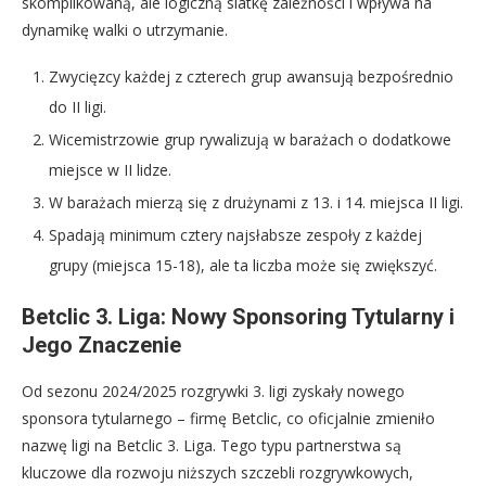
skomplikowaną, ale logiczną siatkę zależności i wpływa na
dynamikę walki o utrzymanie.
Zwycięzcy każdej z czterech grup awansują bezpośrednio
do II ligi.
Wicemistrzowie grup rywalizują w barażach o dodatkowe
miejsce w II lidze.
W barażach mierzą się z drużynami z 13. i 14. miejsca II ligi.
Spadają minimum cztery najsłabsze zespoły z każdej
grupy (miejsca 15-18), ale ta liczba może się zwiększyć.
Betclic 3. Liga: Nowy Sponsoring Tytularny i
Jego Znaczenie
Od sezonu 2024/2025 rozgrywki 3. ligi zyskały nowego
sponsora tytularnego – firmę Betclic, co oficjalnie zmieniło
nazwę ligi na Betclic 3. Liga. Tego typu partnerstwa są
kluczowe dla rozwoju niższych szczebli rozgrywkowych,