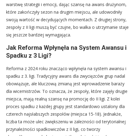
warstwę strategii i emocji, dając szansę na awans drużynom,
które zakończyły sezon na drugim miejscu, ale udowodniły
swoją wartość w decydujących momentach. Z drugiej strony,
zespoły z II ligi muszą być czujne, bo walka o utrzymanie staje
się jeszcze bardziej wymagająca.
Jak Reforma Wpłynęła na System Awansu i
Spadku z 3 Ligi?
Reforma z 2024 roku znacząco wpłynęła na system awansu i
spadku z 3. ligi. Tradycyjny awans dla zwycięzców grup nadal
obowiązuje, ale kluczową zmianą jest wprowadzenie baraży
dla wicemistrzów. To oznacza, że zespoły, które zajęły drugie
miejsca, mają realną szansę na promocję do II ligi. Z kolei
proces spadku z każdej grupy jest standardowo ustalony dla
czterech najsłabszych zespołów (miejsca 15-18). Jednakże,
liczba ta może ulec zwiększeniu w zależności od terytorialnej
przynależności spadkowiczów z II ligi, co tworzy