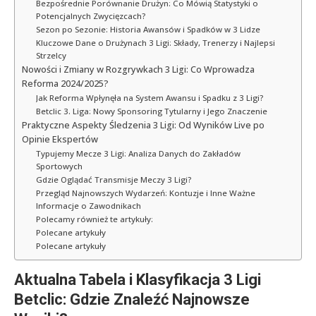
Bezpośrednie Porównanie Drużyn: Co Mówią Statystyki o
Potencjalnych Zwycięzcach?
Sezon po Sezonie: Historia Awansów i Spadków w 3 Lidze
Kluczowe Dane o Drużynach 3 Ligi: Składy, Trenerzy i Najlepsi
Strzelcy
Nowości i Zmiany w Rozgrywkach 3 Ligi: Co Wprowadza
Reforma 2024/2025?
Jak Reforma Wpłynęła na System Awansu i Spadku z 3 Ligi?
Betclic 3. Liga: Nowy Sponsoring Tytularny i Jego Znaczenie
Praktyczne Aspekty Śledzenia 3 Ligi: Od Wyników Live po
Opinie Ekspertów
Typujemy Mecze 3 Ligi: Analiza Danych do Zakładów
Sportowych
Gdzie Oglądać Transmisje Meczy 3 Ligi?
Przegląd Najnowszych Wydarzeń: Kontuzje i Inne Ważne
Informacje o Zawodnikach
Polecamy również te artykuły:
Polecane artykuły
Polecane artykuły
Aktualna Tabela i Klasyfikacja 3 Ligi
Betclic: Gdzie Znaleźć Najnowsze