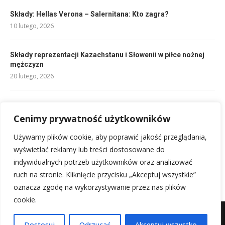
Składy: Hellas Verona – Salernitana: Kto zagra?
10 lutego, 2026
Składy reprezentacji Kazachstanu i Słowenii w piłce nożnej
mężczyzn
20 lutego, 2026
Man Utd – Man City klasyfikacja zawodników: Kto lepszy?
Cenimy prywatność użytkowników
10 lutego, 2026
Używamy plików cookie, aby poprawić jakość przeglądania,
RSVP co to znaczy? Skrót i zaprosić musisz wiedzieć!
wyświetlać reklamy lub treści dostosowane do
18 lutego, 2026
indywidualnych potrzeb użytkowników oraz analizować
ruch na stronie. Kliknięcie przycisku „Akceptuj wszystkie”
oznacza zgodę na wykorzystywanie przez nas plików
cookie.
Mapa witryny
Kontakt z nami
Dostosuj
Odrzucać
Akceptuj wszystko