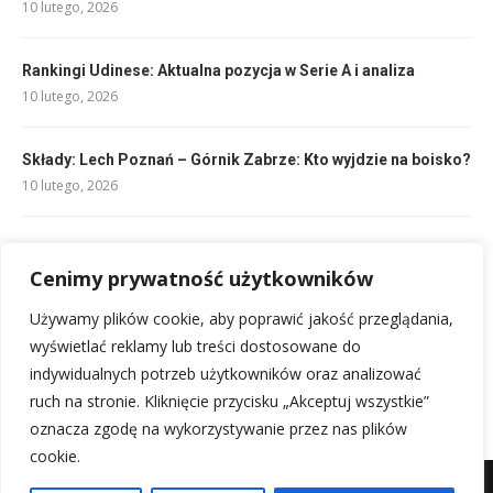
10 lutego, 2026
Rankingi Udinese: Aktualna pozycja w Serie A i analiza
10 lutego, 2026
Składy: Lech Poznań – Górnik Zabrze: Kto wyjdzie na boisko?
10 lutego, 2026
Dania: Sztuka Reprezentacji Potraw
Cenimy prywatność użytkowników
20 lutego, 2026
Używamy plików cookie, aby poprawić jakość przeglądania,
Składy: Club Brugge – Aarhus GF: Kto zagra?
wyświetlać reklamy lub treści dostosowane do
10 lutego, 2026
indywidualnych potrzeb użytkowników oraz analizować
ruch na stronie. Kliknięcie przycisku „Akceptuj wszystkie”
oznacza zgodę na wykorzystywanie przez nas plików
cookie.
Mapa witryny
Kontakt z nami