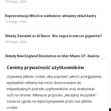
10 lutego, 2026
Reprezentacja Włoch w siatkówce: aktualny skład kadry
15 lutego, 2026
Składy Zamalek vs Al Nassr: Kto zagra w starciu gigantów?
10 lutego, 2026
Składy New England Revolution vs Inter Miami CF: Analiza
kluczowych graczy
Cenimy prywatność użytkowników
10 lutego, 2026
Używamy plików cookie, aby poprawić jakość przeglądania,
Składy Al-Hilal vs Mumbai City FC: Pełne składy i analizy
wyświetlać reklamy lub treści dostosowane do
10 lutego, 2026
indywidualnych potrzeb użytkowników oraz analizować
ruch na stronie. Kliknięcie przycisku „Akceptuj wszystkie”
oznacza zgodę na wykorzystywanie przez nas plików
cookie.