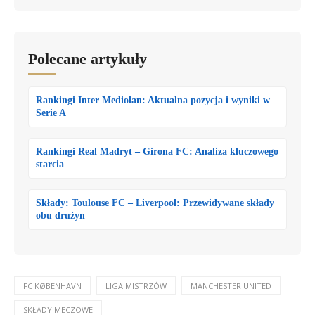
Polecane artykuły
Rankingi Inter Mediolan: Aktualna pozycja i wyniki w
Serie A
Rankingi Real Madryt – Girona FC: Analiza kluczowego
starcia
Składy: Toulouse FC – Liverpool: Przewidywane składy
obu drużyn
FC KØBENHAVN
LIGA MISTRZÓW
MANCHESTER UNITED
SKŁADY MECZOWE