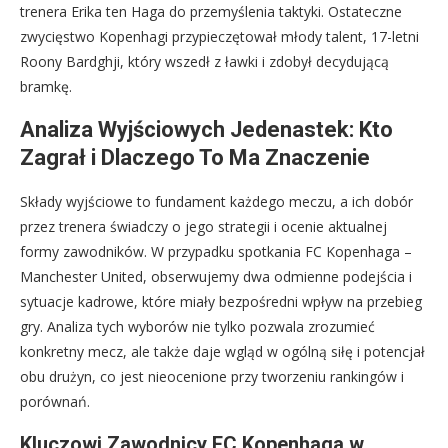
trenera Erika ten Haga do przemyślenia taktyki. Ostateczne
zwycięstwo Kopenhagi przypieczętował młody talent, 17-letni
Roony Bardghji, który wszedł z ławki i zdobył decydującą
bramkę.
Analiza Wyjściowych Jedenastek: Kto
Zagrał i Dlaczego To Ma Znaczenie
Składy wyjściowe to fundament każdego meczu, a ich dobór
przez trenera świadczy o jego strategii i ocenie aktualnej
formy zawodników. W przypadku spotkania FC Kopenhaga –
Manchester United, obserwujemy dwa odmienne podejścia i
sytuacje kadrowe, które miały bezpośredni wpływ na przebieg
gry. Analiza tych wyborów nie tylko pozwala zrozumieć
konkretny mecz, ale także daje wgląd w ogólną siłę i potencjał
obu drużyn, co jest nieocenione przy tworzeniu rankingów i
porównań.
Kluczowi Zawodnicy FC Kopenhaga w