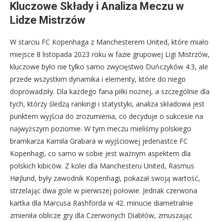
Kluczowe Składy i Analiza Meczu w
Lidze Mistrzów
W starciu FC Kopenhaga z Manchesterem United, które miało
miejsce 8 listopada 2023 roku w fazie grupowej Ligi Mistrzów,
kluczowe było nie tylko samo zwycięstwo Duńczyków 4:3, ale
przede wszystkim dynamika i elementy, które do niego
doprowadziły. Dla każdego fana piłki nożnej, a szczególnie dla
tych, którzy śledzą rankingi i statystyki, analiza składowa jest
punktem wyjścia do zrozumienia, co decyduje o sukcesie na
najwyższym poziomie. W tym meczu mieliśmy polskiego
bramkarza Kamila Grabara w wyjściowej jedenastce FC
Kopenhagi, co samo w sobie jest ważnym aspektem dla
polskich kibiców. Z kolei dla Manchesteru United, Rasmus
Højlund, były zawodnik Kopenhagi, pokazał swoją wartość,
strzelając dwa gole w pierwszej połowie. Jednak czerwona
kartka dla Marcusa Rashforda w 42. minucie diametralnie
zmieniła oblicze gry dla Czerwonych Diabłów, zmuszając