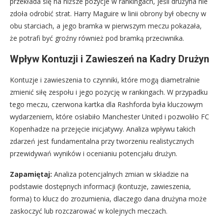
przekłada się na niższe pozycje w rankingach, jeśli drużyna nie
zdoła odrobić strat. Harry Maguire w linii obrony był obecny w
obu starciach, a jego bramka w pierwszym meczu pokazała,
że potrafi być groźny również pod bramką przeciwnika.
Wpływ Kontuzji i Zawieszeń na Kadry Drużyn
Kontuzje i zawieszenia to czynniki, które mogą diametralnie
zmienić siłę zespołu i jego pozycję w rankingach. W przypadku
tego meczu, czerwona kartka dla Rashforda była kluczowym
wydarzeniem, które osłabiło Manchester United i pozwoliło FC
Kopenhadze na przejęcie inicjatywy. Analiza wpływu takich
zdarzeń jest fundamentalna przy tworzeniu realistycznych
przewidywań wyników i ocenianiu potencjału drużyn.
Zapamiętaj:
Analiza potencjalnych zmian w składzie na
podstawie dostępnych informacji (kontuzje, zawieszenia,
forma) to klucz do zrozumienia, dlaczego dana drużyna może
zaskoczyć lub rozczarować w kolejnych meczach.