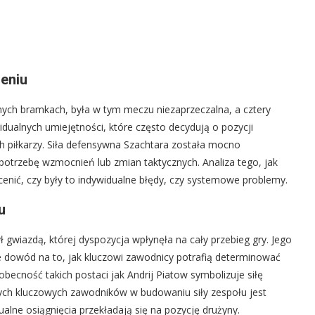
eniu
nych bramkach, była w tym meczu niezaprzeczalna, a cztery
idualnych umiejętności, które często decydują o pozycji
h piłkarzy. Siła defensywna Szachtara została mocno
otrzebę wzmocnień lub zmian taktycznych. Analiza tego, jak
nić, czy były to indywidualne błędy, czy systemowe problemy.
u
gwiazdą, której dyspozycja wpłynęła na cały przebieg gry. Jego
kże dowód na to, jak kluczowi zawodnicy potrafią determinować
 obecność takich postaci jak Andrij Piatow symbolizuje siłę
lnych kluczowych zawodników w budowaniu siły zespołu jest
alne osiągnięcia przekładają się na pozycję drużyny.