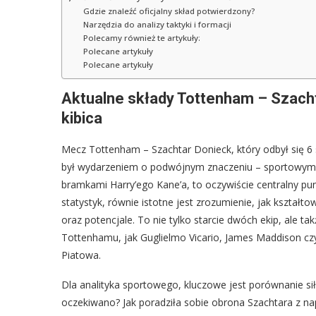
Gdzie znaleźć oficjalny skład potwierdzony?
Narzędzia do analizy taktyki i formacji
Polecamy również te artykuły:
Polecane artykuły
Polecane artykuły
Aktualne składy Tottenham – Szacht
kibica
Mecz Tottenham – Szachtar Donieck, który odbył się 6
był wydarzeniem o podwójnym znaczeniu – sportowym i
bramkami Harry’ego Kane’a, to oczywiście centralny pun
statystyk, równie istotne jest zrozumienie, jak kształto
oraz potencjale. To nie tylko starcie dwóch ekip, ale 
Tottenhamu, jak Guglielmo Vicario, James Maddison czy
Piatowa.
Dla analityka sportowego, kluczowe jest porównanie sił
oczekiwano? Jak poradziła sobie obrona Szachtara z