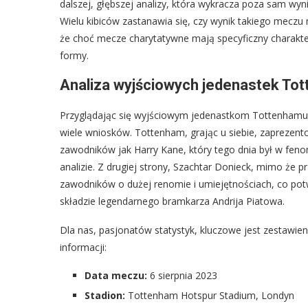
dalszej, głębszej analizy, która wykracza poza sam wy
Wielu kibiców zastanawia się, czy wynik takiego meczu
że choć mecze charytatywne mają specyficzny charakt
formy.
Analiza wyjściowych jedenastek Tot
Przyglądając się wyjściowym jedenastkom Tottenhamu 
wiele wniosków. Tottenham, grając u siebie, zaprezento
zawodników jak Harry Kane, który tego dnia był w feno
analizie. Z drugiej strony, Szachtar Donieck, mimo że 
zawodników o dużej renomie i umiejętnościach, co po
składzie legendarnego bramkarza Andrija Piatowa.
Dla nas, pasjonatów statystyk, kluczowe jest zestawie
informacji:
Data meczu:
6 sierpnia 2023
Stadion:
Tottenham Hotspur Stadium, Londyn