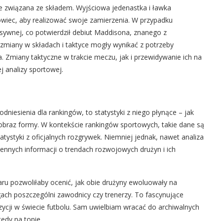
lnie związana ze składem. Wyjściowa jedenastka i ławka
owiec, aby realizować swoje zamierzenia. W przypadku
wnej, co potwierdził debiut Maddisona, znanego z
 zmiany w składach i taktyce mogły wynikać z potrzeby
a. Zmiany taktyczne w trakcie meczu, jak i przewidywanie ich na
 analizy sportowej.
iesienia dla rankingów, to statystyki z niego płynące – jak
 obraz formy. W kontekście rankingów sportowych, takie dane są
tystyki z oficjalnych rozgrywek. Niemniej jednak, nawet analiza
ennych informacji o trendach rozwojowych drużyn i ich
ru pozwoliłaby ocenić, jak obie drużyny ewoluowały na
ingach poszczególni zawodnicy czy trenerzy. To fascynujące
ozycji w świecie futbolu. Sam uwielbiam wracać do archiwalnych
tedy na topie.