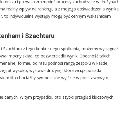
nik meczu i pozwala zrozumieć procesy zachodzące w drużynach.
 ma realny wpływ na rankingi, a z mojego doświadczenia wynika,
er, to indywidualne występy mogą być cennym wskaźnikiem
tenham i Szachtaru
i Szachtaru z tego konkretnego spotkania, możemy wyciągnąć
wał mocny skład, co odzwierciedlił wynik. Obecność takich
menalnej formie, od razu podnosi rangę zespołu w każdej
przegrał wysoko, wystawił drużynę, która wciąż posiada
twierdziło chociażby symboliczne wyjście w podstawowym
nie danych. W tym przypadku, oto szybki przegląd kluczowych