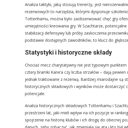
Analiza taktyki, jaką stosują trenerzy, jest nierozerwa
rezerwowych to narzędzia, którymi dysponuje szkoleni
Tottenhamu, można było zaobserwować chęć gry ofensy
umiejętności kreowania gry. W Szachtarze, potencjalne
stabilizacji defensywy lub próby zaskoczenia przeciwnik
podstawie dostępnych zawodników, to klucz do głębszej
Statystyki i historyczne składy
Chociaż mecz charytatywny nie jest typowym punktem odn
cztery bramki Kane’a czy liczba strzałów – dają pewien
jednak traktowane z rezerwą. Bardziej miarodajne są sta
historycznych składowych i wyników może dostarczyć c
potencjale.
Analiza historycznych składowych Tottenhamu i Szachta
przestrzeni lat, jaki mieli wpływ na ich pozycje w rank
spojrzenie na historię klubów i ich drogę do obecnej p
danych, żeby zobaczyć, jak zmieniała się gra i kto był w