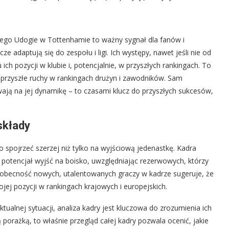
’ego Udogie w Tottenhamie to ważny sygnał dla fanów i
e adaptują się do zespołu i ligi. Ich występy, nawet jeśli nie od
h pozycji w klubie i, potencjalnie, w przyszłych rankingach. To
przyszłe ruchy w rankingach drużyn i zawodników. Sam
wają na jej dynamikę – to czasami klucz do przyszłych sukcesów,
składy
 spojrzeć szerzej niż tylko na wyjściową jedenastkę. Kadra
potencjał wyjść na boisko, uwzględniając rezerwowych, którzy
 obecność nowych, utalentowanych graczy w kadrze sugeruje, że
ojej pozycji w rankingach krajowych i europejskich.
tualnej sytuacji, analiza kadry jest kluczowa do zrozumienia ich
porażką, to właśnie przegląd całej kadry pozwala ocenić, jakie