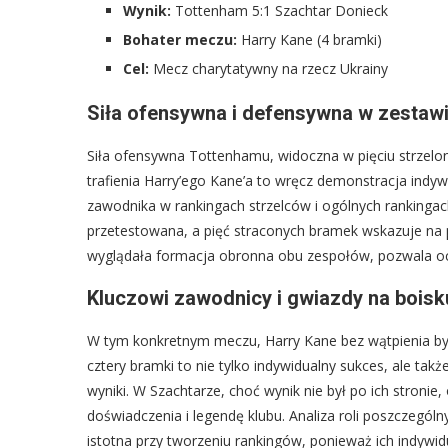
Wynik:
Tottenham 5:1 Szachtar Donieck
Bohater meczu:
Harry Kane (4 bramki)
Cel:
Mecz charytatywny na rzecz Ukrainy
Siła ofensywna i defensywna w zestawi
Siła ofensywna Tottenhamu, widoczna w pięciu strzelo
trafienia Harry’ego Kane’a to wręcz demonstracja indyw
zawodnika w rankingach strzelców i ogólnych rankingac
przetestowana, a pięć straconych bramek wskazuje na p
wyglądała formacja obronna obu zespołów, pozwala oce
Kluczowi zawodnicy i gwiazdy na boisk
W tym konkretnym meczu, Harry Kane bez wątpienia był 
cztery bramki to nie tylko indywidualny sukces, ale ta
wyniki. W Szachtarze, choć wynik nie był po ich stronie,
doświadczenia i legendę klubu. Analiza roli poszczegó
istotna przy tworzeniu rankingów, ponieważ ich indywidu