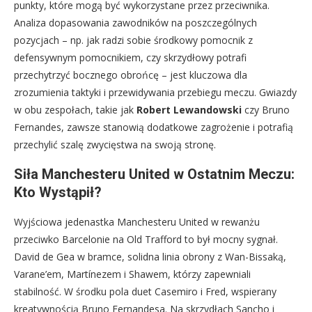
punkty, które mogą być wykorzystane przez przeciwnika.
Analiza dopasowania zawodników na poszczególnych
pozycjach – np. jak radzi sobie środkowy pomocnik z
defensywnym pomocnikiem, czy skrzydłowy potrafi
przechytrzyć bocznego obrońcę – jest kluczowa dla
zrozumienia taktyki i przewidywania przebiegu meczu. Gwiazdy
w obu zespołach, takie jak
Robert Lewandowski
czy Bruno
Fernandes, zawsze stanowią dodatkowe zagrożenie i potrafią
przechylić szalę zwycięstwa na swoją stronę.
Siła Manchesteru United w Ostatnim Meczu:
Kto Wystąpił?
Wyjściowa jedenastka Manchesteru United w rewanżu
przeciwko Barcelonie na Old Trafford to był mocny sygnał.
David de Gea w bramce, solidna linia obrony z Wan-Bissaką,
Varane’em, Martínezem i Shawem, którzy zapewniali
stabilność. W środku pola duet Casemiro i Fred, wspierany
kreatywnością Bruno Fernandesa. Na skrzydłach Sancho i