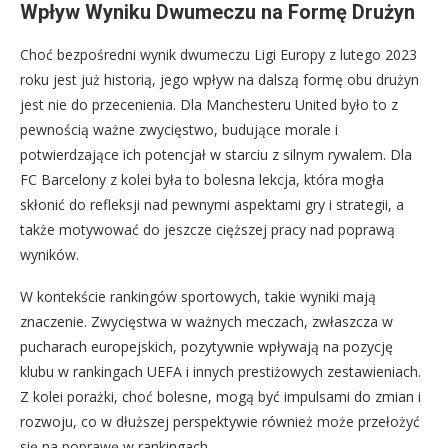
Wpływ Wyniku Dwumeczu na Formę Drużyn
Choć bezpośredni wynik dwumeczu Ligi Europy z lutego 2023
roku jest już historią, jego wpływ na dalszą formę obu drużyn
jest nie do przecenienia. Dla Manchesteru United było to z
pewnością ważne zwycięstwo, budujące morale i
potwierdzające ich potencjał w starciu z silnym rywalem. Dla
FC Barcelony z kolei była to bolesna lekcja, która mogła
skłonić do refleksji nad pewnymi aspektami gry i strategii, a
także motywować do jeszcze cięższej pracy nad poprawą
wyników.
W kontekście rankingów sportowych, takie wyniki mają
znaczenie. Zwycięstwa w ważnych meczach, zwłaszcza w
pucharach europejskich, pozytywnie wpływają na pozycję
klubu w rankingach UEFA i innych prestiżowych zestawieniach.
Z kolei porażki, choć bolesne, mogą być impulsami do zmian i
rozwoju, co w dłuższej perspektywie również może przełożyć
się na poprawę w rankingach.