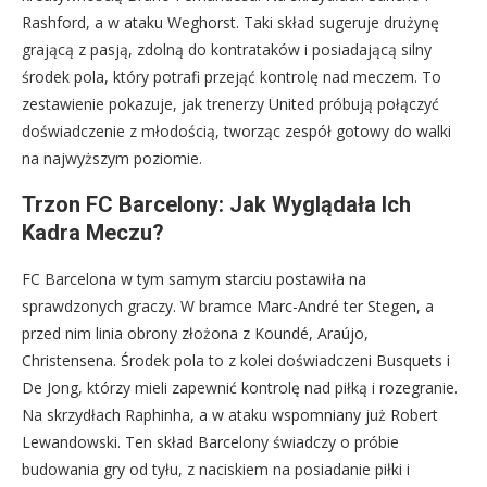
Rashford, a w ataku Weghorst. Taki skład sugeruje drużynę
grającą z pasją, zdolną do kontrataków i posiadającą silny
środek pola, który potrafi przejąć kontrolę nad meczem. To
zestawienie pokazuje, jak trenerzy United próbują połączyć
doświadczenie z młodością, tworząc zespół gotowy do walki
na najwyższym poziomie.
Trzon FC Barcelony: Jak Wyglądała Ich
Kadra Meczu?
FC Barcelona w tym samym starciu postawiła na
sprawdzonych graczy. W bramce Marc-André ter Stegen, a
przed nim linia obrony złożona z Koundé, Araújo,
Christensena. Środek pola to z kolei doświadczeni Busquets i
De Jong, którzy mieli zapewnić kontrolę nad piłką i rozegranie.
Na skrzydłach Raphinha, a w ataku wspomniany już Robert
Lewandowski. Ten skład Barcelony świadczy o próbie
budowania gry od tyłu, z naciskiem na posiadanie piłki i