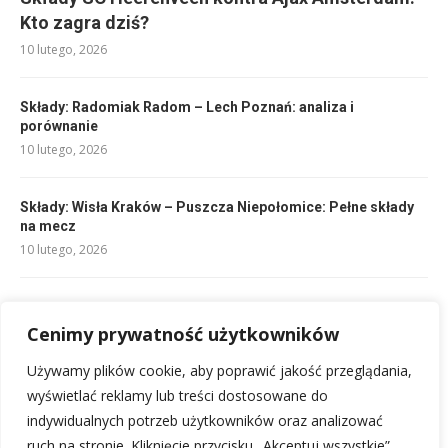
Kto zagra dziś?
10 lutego, 2026
Składy: Radomiak Radom – Lech Poznań: analiza i
porównanie
10 lutego, 2026
Składy: Wisła Kraków – Puszcza Niepołomice: Pełne składy
na mecz
10 lutego, 2026
Składy: Brentford – Chelsea: Kto zagra w hitowym starciu?
Cenimy prywatność użytkowników
10 lutego, 2026
Używamy plików cookie, aby poprawić jakość przeglądania,
Składy: Chelsea F.C. – Legia Warszawa: Kto zagra?
wyświetlać reklamy lub treści dostosowane do
10 lutego, 2026
indywidualnych potrzeb użytkowników oraz analizować
ruch na stronie. Kliknięcie przycisku „Akceptuj wszystkie”