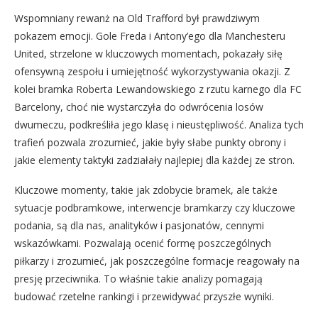
Wspomniany rewanż na Old Trafford był prawdziwym
pokazem emocji. Gole Freda i Antony’ego dla Manchesteru
United, strzelone w kluczowych momentach, pokazały siłę
ofensywną zespołu i umiejętność wykorzystywania okazji. Z
kolei bramka Roberta Lewandowskiego z rzutu karnego dla FC
Barcelony, choć nie wystarczyła do odwrócenia losów
dwumeczu, podkreśliła jego klasę i nieustępliwość. Analiza tych
trafień pozwala zrozumieć, jakie były słabe punkty obrony i
jakie elementy taktyki zadziałały najlepiej dla każdej ze stron.
Kluczowe momenty, takie jak zdobycie bramek, ale także
sytuacje podbramkowe, interwencje bramkarzy czy kluczowe
podania, są dla nas, analityków i pasjonatów, cennymi
wskazówkami. Pozwalają ocenić formę poszczególnych
piłkarzy i zrozumieć, jak poszczególne formacje reagowały na
presję przeciwnika. To właśnie takie analizy pomagają
budować rzetelne rankingi i przewidywać przyszłe wyniki.