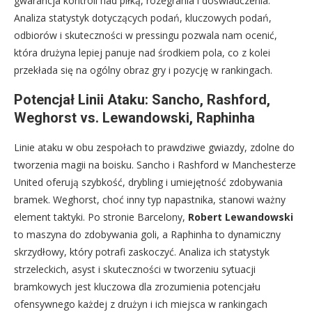
gwarancja kontroli nad piłką, rozegrania i doświadczenia.
Analiza statystyk dotyczących podań, kluczowych podań,
odbiorów i skuteczności w pressingu pozwala nam ocenić,
która drużyna lepiej panuje nad środkiem pola, co z kolei
przekłada się na ogólny obraz gry i pozycję w rankingach.
Potencjał Linii Ataku: Sancho, Rashford,
Weghorst vs. Lewandowski, Raphinha
Linie ataku w obu zespołach to prawdziwe gwiazdy, zdolne do
tworzenia magii na boisku. Sancho i Rashford w Manchesterze
United oferują szybkość, drybling i umiejętność zdobywania
bramek. Weghorst, choć inny typ napastnika, stanowi ważny
element taktyki. Po stronie Barcelony,
Robert Lewandowski
to maszyna do zdobywania goli, a Raphinha to dynamiczny
skrzydłowy, który potrafi zaskoczyć. Analiza ich statystyk
strzeleckich, asyst i skuteczności w tworzeniu sytuacji
bramkowych jest kluczowa dla zrozumienia potencjału
ofensywnego każdej z drużyn i ich miejsca w rankingach