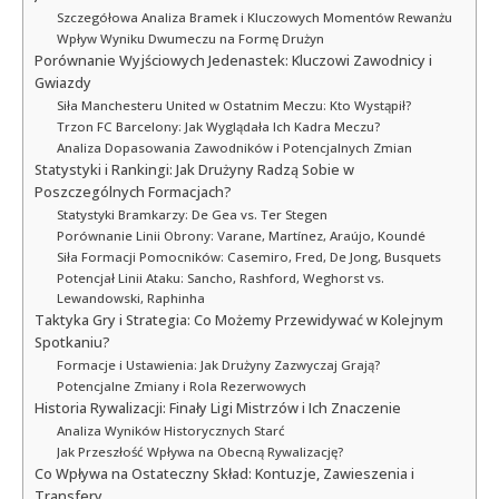
Szczegółowa Analiza Bramek i Kluczowych Momentów Rewanżu
Wpływ Wyniku Dwumeczu na Formę Drużyn
Porównanie Wyjściowych Jedenastek: Kluczowi Zawodnicy i
Gwiazdy
Siła Manchesteru United w Ostatnim Meczu: Kto Wystąpił?
Trzon FC Barcelony: Jak Wyglądała Ich Kadra Meczu?
Analiza Dopasowania Zawodników i Potencjalnych Zmian
Statystyki i Rankingi: Jak Drużyny Radzą Sobie w
Poszczególnych Formacjach?
Statystyki Bramkarzy: De Gea vs. Ter Stegen
Porównanie Linii Obrony: Varane, Martínez, Araújo, Koundé
Siła Formacji Pomocników: Casemiro, Fred, De Jong, Busquets
Potencjał Linii Ataku: Sancho, Rashford, Weghorst vs.
Lewandowski, Raphinha
Taktyka Gry i Strategia: Co Możemy Przewidywać w Kolejnym
Spotkaniu?
Formacje i Ustawienia: Jak Drużyny Zazwyczaj Grają?
Potencjalne Zmiany i Rola Rezerwowych
Historia Rywalizacji: Finały Ligi Mistrzów i Ich Znaczenie
Analiza Wyników Historycznych Starć
Jak Przeszłość Wpływa na Obecną Rywalizację?
Co Wpływa na Ostateczny Skład: Kontuzje, Zawieszenia i
Transfery