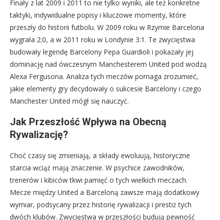
Finały z lat 2009 i 2011 to nie tylko wyniki, ale też konkretne
taktyki, indywidualne popisy i kluczowe momenty, które
przeszły do historii futbolu. W 2009 roku w Rzymie Barcelona
wygrała 2:0, a w 2011 roku w Londynie 3:1. Te zwycięstwa
budowały legendę Barcelony Pepa Guardioli i pokazały jej
dominację nad ówczesnym Manchesterem United pod wodzą
Alexa Fergusona. Analiza tych meczów pomaga zrozumieć,
jakie elementy gry decydowały o sukcesie Barcelony i czego
Manchester United mógł się nauczyć.
Jak Przeszłość Wpływa na Obecną
Rywalizację?
Choć czasy się zmieniają, a składy ewoluują, historyczne
starcia wciąż mają znaczenie. W psychice zawodników,
trenerów i kibiców tkwi pamięć o tych wielkich meczach.
Mecze między United a Barceloną zawsze mają dodatkowy
wymiar, podsycany przez historię rywalizacji i prestiż tych
dwóch klubów. Zwycięstwa w przeszłości budują pewność