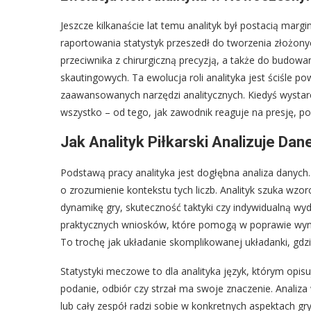
Jeszcze kilkanaście lat temu analityk był postacią marg
raportowania statystyk przeszedł do tworzenia złożonyc
przeciwnika z chirurgiczną precyzją, a także do budowa
skautingowych. Ta ewolucja roli analityka jest ściśle 
zaawansowanych narzędzi analitycznych. Kiedyś wystarcz
wszystko – od tego, jak zawodnik reaguje na presję, p
Jak Analityk Piłkarski Analizuje Dan
Podstawą pracy analityka jest dogłębna analiza danych. N
o zrozumienie kontekstu tych liczb. Analityk szuka wzor
dynamikę gry, skuteczność taktyki czy indywidualną wy
praktycznych wniosków, które pomogą w poprawie wyni
To trochę jak układanie skomplikowanej układanki, gdz
Statystyki meczowe to dla analityka język, którym opisuj
podanie, odbiór czy strzał ma swoje znaczenie. Analiz
lub cały zespół radzi sobie w konkretnych aspektach gr