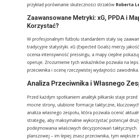
przykład porównanie skuteczności strzałów
Roberta 
Zaawansowane Metryki: xG, PPDA i Mapy
Korzystać?
W profesjonalnym futbolu standardem stały się zaawans
tradycyjne statystyki. xG (Expected Goals) mierzy jakoś
ocenia intensywność pressingu, a mapy cieplne pokazuj
operuje. Zrozumienie tych wskaźników pozwala na lepsz
przeciwnika i ocenę rzeczywistej wydajności zawodnika. 
Analiza Przeciwnika i Własnego Ze
Przed każdym spotkaniem analityk piłkarski staje przed
mocne strony, ulubione formacje taktyczne, kluczowyc
analiza własnego zespołu, która pozwala ocenić aktua
strategię, aby maksymalnie wykorzystać potencjał dru
podejmowania właściwych decyzjonowań taktycznych. P
planszowej – im lepiej znasz przeciwnika, tym większe