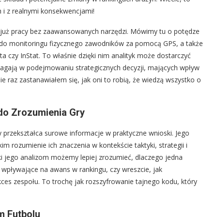
h i z realnymi konsekwencjami!
 już pracy bez zaawansowanych narzędzi. Mówimy tu o potędze
lt do monitoringu fizycznego zawodników za pomocą GPS, a także
a czy InStat. To właśnie dzięki nim analityk może dostarczyć
magają w podejmowaniu strategicznych decyzji, mających wpływ
ie raz zastanawiałem się, jak oni to robią, że wiedzą wszystko o
 do Zrozumienia Gry
óry przekształca surowe informacje w praktyczne wnioski. Jego
kim rozumienie ich znaczenia w kontekście taktyki, strategii i
ki jego analizom możemy lepiej zrozumieć, dlaczego jedna
i wpływające na awans w rankingu, czy wreszcie, jak
kces zespołu. To trochę jak rozszyfrowanie tajnego kodu, który
m Futbolu