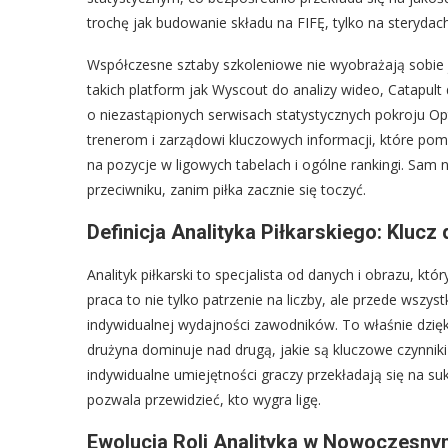
trochę jak budowanie składu na FIFĘ, tylko na sterydac
Współczesne sztaby szkoleniowe nie wyobrażają sobie
takich platform jak Wyscout do analizy wideo, Catapu
o niezastąpionych serwisach statystycznych pokroju Opt
trenerom i zarządowi kluczowych informacji, które po
na pozycje w ligowych tabelach i ogólne rankingi. Sam n
przeciwniku, zanim piłka zacznie się toczyć.
Definicja Analityka Piłkarskiego: Klucz
Analityk piłkarski to specjalista od danych i obrazu, kt
praca to nie tylko patrzenie na liczby, ale przede wszyst
indywidualnej wydajności zawodników. To właśnie dzię
drużyna dominuje nad drugą, jakie są kluczowe czynnik
indywidualne umiejętności graczy przekładają się na su
pozwala przewidzieć, kto wygra ligę.
Ewolucja Roli Analityka w Nowoczesny