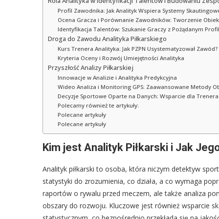
Rola Analityka w Identyfikacji Talentów i Budowaniu Zesp
Profil Zawodnika: Jak Analityk Wspiera Systemy Skautingow
Ocena Gracza i Porównanie Zawodników: Tworzenie Obie
Identyfikacja Talentów: Szukanie Graczy z Pożądanym Prof
Droga do Zawodu Analityka Piłkarskiego
Kurs Trenera Analityka: Jak PZPN Usystematyzował Zawód?
Kryteria Oceny i Rozwój Umiejętności Analityka
Przyszłość Analizy Piłkarskiej
Innowacje w Analizie i Analityka Predykcyjna
Wideo Analiza i Monitoring GPS: Zaawansowane Metody O
Decyzje Sportowe Oparte na Danych: Wsparcie dla Trenera 
Polecamy również te artykuły:
Polecane artykuły
Polecane artykuły
Kim jest Analityk Piłkarski i Jak Je
Analityk piłkarski to osoba, która niczym detektyw spor
statystyki do zrozumienia, co działa, a co wymaga pop
raportów o rywalu przed meczem, ale także analiza p
obszary do rozwoju. Kluczowe jest również wsparcie s
statystycznym, co bezpośrednio przekłada się na jakość