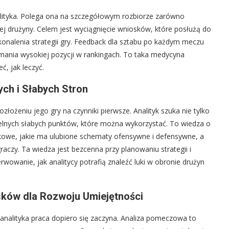
lityka. Polega ona na szczegółowym rozbiorze zarówno
ej drużyny. Celem jest wyciągnięcie wniosków, które posłużą do
konalenia strategii gry. Feedback dla sztabu po każdym meczu
mania wysokiej pozycji w rankingach. To taka medycyna
ć, jak leczyć.
ych i Słabych Stron
złożeniu jego gry na czynniki pierwsze. Analityk szuka nie tylko
elnych słabych punktów, które można wykorzystać. To wiedza o
skowe, jakie ma ulubione schematy ofensywne i defensywne, a
aczy. Ta wiedza jest bezcenna przy planowaniu strategii i
wowanie, jak analitycy potrafią znaleźć luki w obronie drużyn
ków dla Rozwoju Umiejętności
nalityka praca dopiero się zaczyna. Analiza pomeczowa to