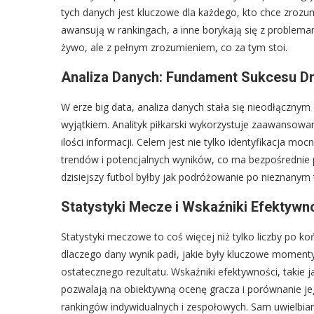
tych danych jest kluczowe dla każdego, kto chce zrozumi
awansują w rankingach, a inne borykają się z problem
żywo, ale z pełnym zrozumieniem, co za tym stoi.
Analiza Danych: Fundament Sukcesu D
W erze big data, analiza danych stała się nieodłącznym
wyjątkiem. Analityk piłkarski wykorzystuje zaawanso
ilości informacji. Celem jest nie tylko identyfikacja mo
trendów i potencjalnych wyników, co ma bezpośrednie pr
dzisiejszy futbol byłby jak podróżowanie po nieznanym
Statystyki Mecze i Wskaźniki Efektywn
Statystyki meczowe to coś więcej niż tylko liczby po 
dlaczego dany wynik padł, jakie były kluczowe momenty 
ostatecznego rezultatu. Wskaźniki efektywności, takie j
pozwalają na obiektywną ocenę gracza i porównanie je
rankingów indywidualnych i zespołowych. Sam uwielbia