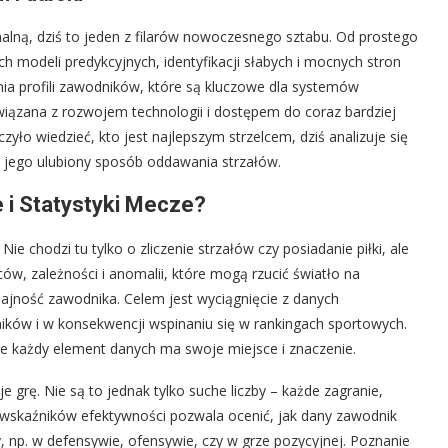
inalną, dziś to jeden z filarów nowoczesnego sztabu. Od prostego
h modeli predykcyjnych, identyfikacji słabych i mocnych stron
nia profili zawodników, które są kluczowe dla systemów
powiązana z rozwojem technologii i dostępem do coraz bardziej
yło wiedzieć, kto jest najlepszym strzelcem, dziś analizuje się
o jego ulubiony sposób oddawania strzałów.
e i Statystyki Mecze?
ie chodzi tu tylko o zliczenie strzałów czy posiadanie piłki, ale
ców, zależności i anomalii, które mogą rzucić światło na
dajność zawodnika. Celem jest wyciągnięcie z danych
ków i w konsekwencji wspinaniu się w rankingach sportowych.
ie każdy element danych ma swoje miejsce i znaczenie.
e grę. Nie są to jednak tylko suche liczby – każde zagranie,
a wskaźników efektywności pozwala ocenić, jak dany zawodnik
y, np. w defensywie, ofensywie, czy w grze pozycyjnej. Poznanie