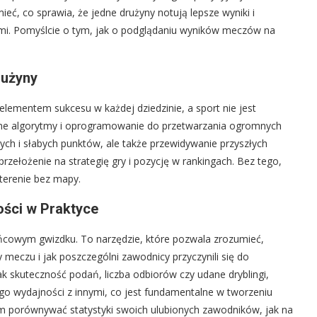
eć, co sprawia, że jedne drużyny notują lepsze wyniki i
ami. Pomyślcie o tym, jak o podglądaniu wyników meczów na
rużyny
 elementem sukcesu w każdej dziedzinie, a sport nie jest
wane algorytmy i oprogramowanie do przetwarzania ogromnych
cnych i słabych punktów, ale także przewidywanie przyszłych
zełożenie na strategię gry i pozycję w rankingach. Bez tego,
 terenie bez mapy.
ości w Praktyce
końcowym gwizdku. To narzędzie, które pozwala zrozumieć,
meczu i jak poszczególni zawodnicy przyczynili się do
ak skuteczność podań, liczba odbiorów czy udane dryblingi,
go wydajności z innymi, co jest fundamentalne w tworzeniu
m porównywać statystyki swoich ulubionych zawodników, jak na