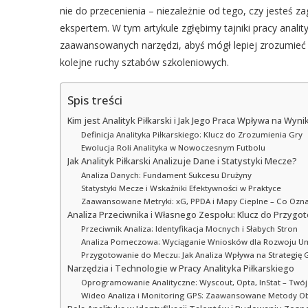
nie do przecenienia – niezależnie od tego, czy jesteś 
ekspertem. W tym artykule zgłębimy tajniki pracy analit
zaawansowanych narzędzi, abyś mógł lepiej zrozumieć 
kolejne ruchy sztabów szkoleniowych.
Spis treści
Kim jest Analityk Piłkarski i Jak Jego Praca Wpływa na Wynik
Definicja Analityka Piłkarskiego: Klucz do Zrozumienia Gry
Ewolucja Roli Analityka w Nowoczesnym Futbolu
Jak Analityk Piłkarski Analizuje Dane i Statystyki Mecze?
Analiza Danych: Fundament Sukcesu Drużyny
Statystyki Mecze i Wskaźniki Efektywności w Praktyce
Zaawansowane Metryki: xG, PPDA i Mapy Cieplne – Co Oznacz
Analiza Przeciwnika i Własnego Zespołu: Klucz do Przyg
Przeciwnik Analiza: Identyfikacja Mocnych i Słabych Stron
Analiza Pomeczowa: Wyciąganie Wniosków dla Rozwoju Um
Przygotowanie do Meczu: Jak Analiza Wpływa na Strategię 
Narzędzia i Technologie w Pracy Analityka Piłkarskiego
Oprogramowanie Analityczne: Wyscout, Opta, InStat – Twój
Wideo Analiza i Monitoring GPS: Zaawansowane Metody O