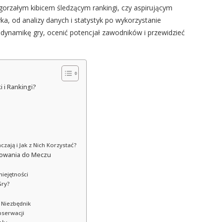
zagorzałym kibicem śledzącym rankingi, czy aspirującym
yka, od analizy danych i statystyk po wykorzystanie
dynamikę gry, ocenić potencjał zawodników i przewidzieć
i i Rankingi?
ają i Jak z Nich Korzystać?
otowania do Meczu
iejętności
Gry?
 Niezbędnik
bserwacji