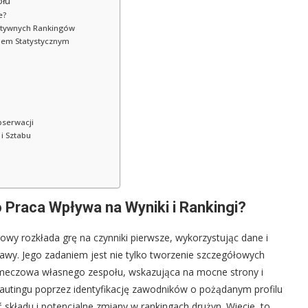
ołu
e?
ktywnych Rankingów
ilem Statystycznym
bserwacji
i Sztabu
go Praca Wpływa na Wyniki i Rankingi?
towy rozkłada grę na czynniki pierwsze, wykorzystując dane i
rawy. Jego zadaniem jest nie tylko tworzenie szczegółowych
omeczowa własnego zespołu, wskazująca na mocne strony i
kautingu poprzez identyfikację zawodników o pożądanym profilu
 składu i potencjalne zmiany w rankingach drużyn. Wiecie, to