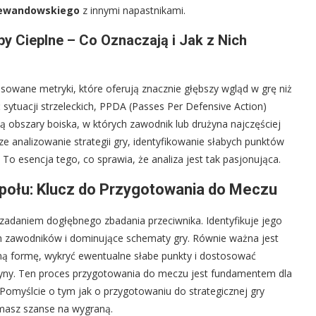
Lewandowskiego
z innymi napastnikami.
 Cieplne – Co Oznaczają i Jak z Nich
owane metryki, które oferują znacznie głębszy wgląd w grę niż
ć sytuacji strzeleckich, PPDA (Passes Per Defensive Action)
ą obszary boiska, w których zawodnik lub drużyna najczęściej
e analizowanie strategii gry, identyfikowanie słabych punktów
To esencja tego, co sprawia, że analiza jest tak pasjonująca.
społu: Klucz do Przygotowania do Meczu
 zadaniem dogłębnego zbadania przeciwnika. Identyfikuje jego
h zawodników i dominujące schematy gry. Równie ważna jest
lną formę, wykryć ewentualne słabe punkty i dostosować
żyny. Ten proces przygotowania do meczu jest fundamentem dla
omyślcie o tym jak o przygotowaniu do strategicznej gry
 masz szanse na wygraną.