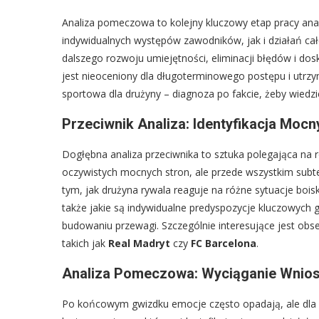
Analiza pomeczowa to kolejny kluczowy etap pracy ana
indywidualnych występów zawodników, jak i działań cał
dalszego rozwoju umiejętności, eliminacji błędów i dos
jest nieoceniony dla długoterminowego postępu i utrzy
sportowa dla drużyny – diagnoza po fakcie, żeby wiedzie
Przeciwnik Analiza: Identyfikacja Mocn
Dogłębna analiza przeciwnika to sztuka polegająca na ro
oczywistych mocnych stron, ale przede wszystkim subt
tym, jak drużyna rywala reaguje na różne sytuacje boi
także jakie są indywidualne predyspozycje kluczowych gr
budowaniu przewagi. Szczególnie interesujące jest obser
takich jak
Real Madryt
czy
FC Barcelona
.
Analiza Pomeczowa: Wyciąganie Wnios
Po końcowym gwizdku emocje często opadają, ale dla a