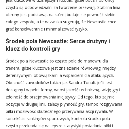
jest kluczowe w dzisiejszym futbolu, gdzie boczni obrońcy
często są odpowiedzialni za tworzenie przewagi. Stabilna linia
obrony jest podstawą, na której buduje się pewność siebie
całego zespołu, a te nazwiska sugerują, że Newcastle chce
grać konsekwentnie i minimalizować ryzyko.
Środek pola Newcastle: Serce drużyny i
klucz do kontroli gry
Środek pola Newcastle to często pole do manewru dla
trenera, gdzie kluczowe jest znalezienie równowagi między
defensywnymi obowiązkami a wsparciem dla atakujących.
Obecność zawodników takich jak Sandro Tonali, jeśli jest
dostępny i w pełni formy, wnosi jakość techniczną, wizję gry i
zdolność do przejmowania inicjatywy. Od tego, kto zajmie
pozycje w drugiej linii, zależy płynność gry, tempo rozgrywania
piłki i możliwość skutecznego przerywania akcji rywala. W
kontekście rankingów sportowych, kontrola środka pola
często przekłada się na lepsze statystyki posiadania piłki i