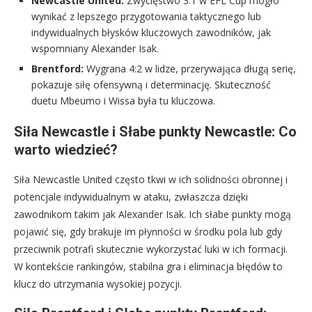
Newcastle United:
Zwycięstwo 3:1 w EFL Cup mogło
wynikać z lepszego przygotowania taktycznego lub
indywidualnych błysków kluczowych zawodników, jak
wspomniany Alexander Isak.
Brentford:
Wygrana 4:2 w lidze, przerywająca długą serię,
pokazuje siłę ofensywną i determinację. Skuteczność
duetu Mbeumo i Wissa była tu kluczowa.
Siła Newcastle i Słabe punkty Newcastle: Co
warto wiedzieć?
Siła Newcastle United często tkwi w ich solidności obronnej i
potencjale indywidualnym w ataku, zwłaszcza dzięki
zawodnikom takim jak Alexander Isak. Ich słabe punkty mogą
pojawić się, gdy brakuje im płynności w środku pola lub gdy
przeciwnik potrafi skutecznie wykorzystać luki w ich formacji.
W kontekście rankingów, stabilna gra i eliminacja błędów to
klucz do utrzymania wysokiej pozycji.