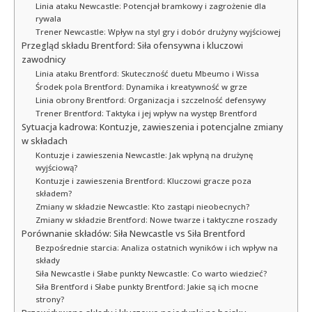
Linia ataku Newcastle: Potencjał bramkowy i zagrożenie dla
rywala
Trener Newcastle: Wpływ na styl gry i dobór drużyny wyjściowej
Przegląd składu Brentford: Siła ofensywna i kluczowi
zawodnicy
Linia ataku Brentford: Skuteczność duetu Mbeumo i Wissa
Środek pola Brentford: Dynamika i kreatywność w grze
Linia obrony Brentford: Organizacja i szczelność defensywy
Trener Brentford: Taktyka i jej wpływ na występ Brentford
Sytuacja kadrowa: Kontuzje, zawieszenia i potencjalne zmiany
w składach
Kontuzje i zawieszenia Newcastle: Jak wpłyną na drużynę
wyjściową?
Kontuzje i zawieszenia Brentford: Kluczowi gracze poza
składem?
Zmiany w składzie Newcastle: Kto zastąpi nieobecnych?
Zmiany w składzie Brentford: Nowe twarze i taktyczne roszady
Porównanie składów: Siła Newcastle vs Siła Brentford
Bezpośrednie starcia: Analiza ostatnich wyników i ich wpływ na
składy
Siła Newcastle i Słabe punkty Newcastle: Co warto wiedzieć?
Siła Brentford i Słabe punkty Brentford: Jakie są ich mocne
strony?