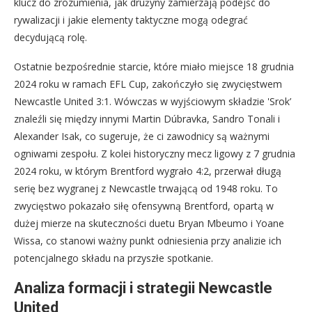
klucz do zrozumienia, jak drużyny zamierzają podejść do
rywalizacji i jakie elementy taktyczne mogą odegrać
decydującą rolę.
Ostatnie bezpośrednie starcie, które miało miejsce 18 grudnia
2024 roku w ramach EFL Cup, zakończyło się zwycięstwem
Newcastle United 3:1. Wówczas w wyjściowym składzie 'Srok’
znaleźli się między innymi Martin Dúbravka, Sandro Tonali i
Alexander Isak, co sugeruje, że ci zawodnicy są ważnymi
ogniwami zespołu. Z kolei historyczny mecz ligowy z 7 grudnia
2024 roku, w którym Brentford wygrało 4:2, przerwał długą
serię bez wygranej z Newcastle trwającą od 1948 roku. To
zwycięstwo pokazało siłę ofensywną Brentford, opartą w
dużej mierze na skuteczności duetu Bryan Mbeumo i Yoane
Wissa, co stanowi ważny punkt odniesienia przy analizie ich
potencjalnego składu na przyszłe spotkanie.
Analiza formacji i strategii Newcastle
United