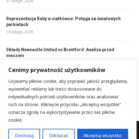
21 lutego, 2026
Reprezentacja Kuby w siatkówce: Potęga na światowych
parkietach
16 lutego, 2026
Składy Newcastle United vs Brentford: Analiza przed
meczem
10 lutego, 2026
Cenimy prywatność użytkowników
Używamy plików cookie, aby poprawić jakość przeglądania,
Podziękowania za życzenia: urodzinowe cytaty i gotowe
wzory
wyświetlać reklamy lub treści dostosowane do
18 lutego, 2026
indywidualnych potrzeb użytkowników oraz analizować
ruch na stronie. Kliknięcie przycisku „Akceptuj wszystkie”
oznacza zgodę na wykorzystywanie przez nas plików
cookie.
Mapa witryny
Kontakt z nami
Dostosuj
Odrzucać
Akceptuj wszystko