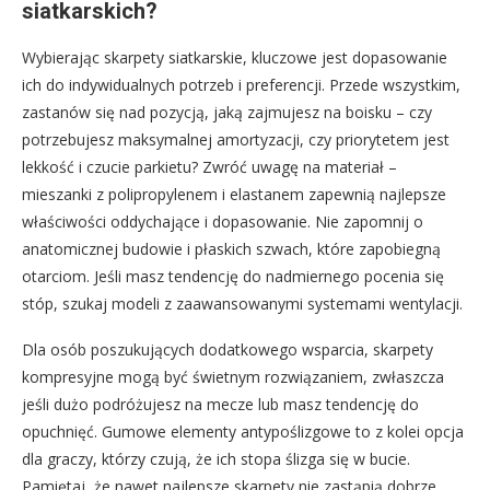
siatkarskich?
Wybierając skarpety siatkarskie, kluczowe jest dopasowanie
ich do indywidualnych potrzeb i preferencji. Przede wszystkim,
zastanów się nad pozycją, jaką zajmujesz na boisku – czy
potrzebujesz maksymalnej amortyzacji, czy priorytetem jest
lekkość i czucie parkietu? Zwróć uwagę na materiał –
mieszanki z polipropylenem i elastanem zapewnią najlepsze
właściwości oddychające i dopasowanie. Nie zapomnij o
anatomicznej budowie i płaskich szwach, które zapobiegną
otarciom. Jeśli masz tendencję do nadmiernego pocenia się
stóp, szukaj modeli z zaawansowanymi systemami wentylacji.
Dla osób poszukujących dodatkowego wsparcia, skarpety
kompresyjne mogą być świetnym rozwiązaniem, zwłaszcza
jeśli dużo podróżujesz na mecze lub masz tendencję do
opuchnięć. Gumowe elementy antypoślizgowe to z kolei opcja
dla graczy, którzy czują, że ich stopa ślizga się w bucie.
Pamiętaj, że nawet najlepsze skarpety nie zastąpią dobrze