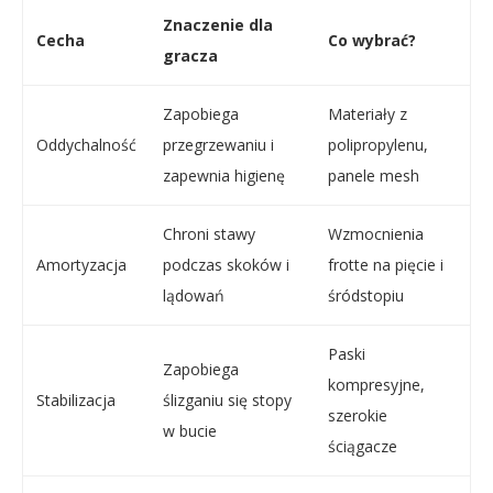
Znaczenie dla
Cecha
Co wybrać?
gracza
Zapobiega
Materiały z
Oddychalność
przegrzewaniu i
polipropylenu,
zapewnia higienę
panele mesh
Chroni stawy
Wzmocnienia
Amortyzacja
podczas skoków i
frotte na pięcie i
lądowań
śródstopiu
Paski
Zapobiega
kompresyjne,
Stabilizacja
ślizganiu się stopy
szerokie
w bucie
ściągacze