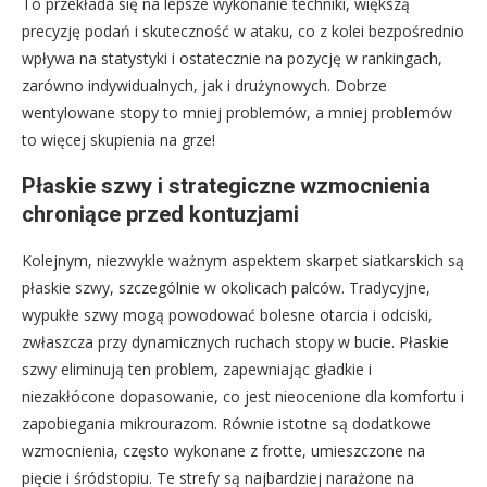
To przekłada się na lepsze wykonanie techniki, większą
precyzję podań i skuteczność w ataku, co z kolei bezpośrednio
wpływa na statystyki i ostatecznie na pozycję w rankingach,
zarówno indywidualnych, jak i drużynowych. Dobrze
wentylowane stopy to mniej problemów, a mniej problemów
to więcej skupienia na grze!
Płaskie szwy i strategiczne wzmocnienia
chroniące przed kontuzjami
Kolejnym, niezwykle ważnym aspektem skarpet siatkarskich są
płaskie szwy, szczególnie w okolicach palców. Tradycyjne,
wypukłe szwy mogą powodować bolesne otarcia i odciski,
zwłaszcza przy dynamicznych ruchach stopy w bucie. Płaskie
szwy eliminują ten problem, zapewniając gładkie i
niezakłócone dopasowanie, co jest nieocenione dla komfortu i
zapobiegania mikrourazom. Równie istotne są dodatkowe
wzmocnienia, często wykonane z frotte, umieszczone na
pięcie i śródstopiu. Te strefy są najbardziej narażone na