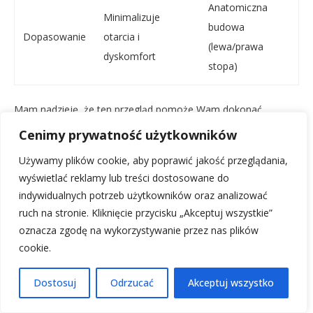
Anatomiczna
Minimalizuje
budowa
Dopasowanie
otarcia i
(lewa/prawa
dyskomfort
stopa)
Mam nadzieję, że ten przegląd pomoże Wam dokonać
najlepszego wyboru. Pamiętajcie, że odpowiednie skarpety to
Cenimy prywatność użytkowników
nie tylko dodatek, ale klucz do lepszej gry i unikania
Używamy plików cookie, aby poprawić jakość przeglądania,
niepotrzebnych problemów na parkiecie – coś, co każdy kibic i
wyświetlać reklamy lub treści dostosowane do
analityk sportowy doceni!
indywidualnych potrzeb użytkowników oraz analizować
Podsumowując, wybór odpowiednich skarpet siatkarskich to
ruch na stronie. Kliknięcie przycisku „Akceptuj wszystkie”
inwestycja w Twój komfort, bezpieczeństwo i wydajność na
oznacza zgodę na wykorzystywanie przez nas plików
boisku, która bezpośrednio wpływa na jakość gry i potencjalne
cookie.
sukcesy. Pamiętaj o anatomicznej budowie, materiałach oraz
dopasowaniu do swojej pozycji, aby zawsze czuć się pewnie i
Dostosuj
Odrzucać
Akceptuj wszystko
komfortowo podczas każdej akcji.