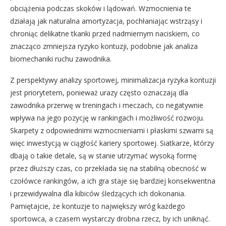
obciążenia podczas skoków i lądowań. Wzmocnienia te
działają jak naturalna amortyzacja, pochłaniając wstrząsy i
chroniąc delikatne tkanki przed nadmiernym naciskiem, co
znacząco zmniejsza ryzyko kontuzji, podobnie jak analiza
biomechaniki ruchu zawodnika.
Z perspektywy analizy sportowej, minimalizacja ryzyka kontuzji
jest priorytetem, ponieważ urazy często oznaczają dla
zawodnika przerwę w treningach i meczach, co negatywnie
wpływa na jego pozycję w rankingach i możliwość rozwoju.
Skarpety z odpowiednimi wzmocnieniami i płaskimi szwami są
więc inwestycją w ciągłość kariery sportowej. Siatkarze, którzy
dbają o takie detale, są w stanie utrzymać wysoką formę
przez dłuższy czas, co przekłada się na stabilną obecność w
czołówce rankingów, a ich gra staje się bardziej konsekwentna
i przewidywalna dla kibiców śledzących ich dokonania.
Pamiętajcie, że kontuzje to największy wróg każdego
sportowca, a czasem wystarczy drobna rzecz, by ich uniknąć.