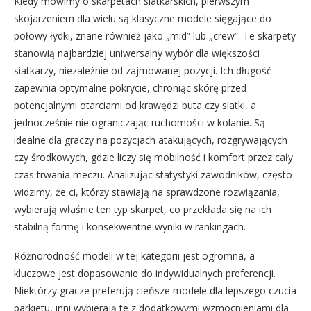
Kiedy mówimy o skarpetach siatkarskich, pierwszym
skojarzeniem dla wielu są klasyczne modele sięgające do
połowy łydki, znane również jako „mid” lub „crew”. Te skarpety
stanowią najbardziej uniwersalny wybór dla większości
siatkarzy, niezależnie od zajmowanej pozycji. Ich długość
zapewnia optymalne pokrycie, chroniąc skórę przed
potencjalnymi otarciami od krawędzi buta czy siatki, a
jednocześnie nie ograniczając ruchomości w kolanie. Są
idealne dla graczy na pozycjach atakujących, rozgrywających
czy środkowych, gdzie liczy się mobilność i komfort przez cały
czas trwania meczu. Analizując statystyki zawodników, często
widzimy, że ci, którzy stawiają na sprawdzone rozwiązania,
wybierają właśnie ten typ skarpet, co przekłada się na ich
stabilną formę i konsekwentne wyniki w rankingach.
Różnorodność modeli w tej kategorii jest ogromna, a
kluczowe jest dopasowanie do indywidualnych preferencji.
Niektórzy gracze preferują cieńsze modele dla lepszego czucia
parkietu, inni wybierają te z dodatkowymi wzmocnieniami dla