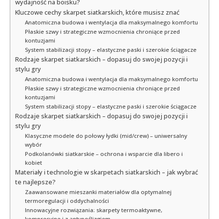
wydajność na boisku?
Kluczowe cechy skarpet siatkarskich, które musisz znać
Anatomiczna budowa i wentylacja dla maksymalnego komfortu
Płaskie szwy i strategiczne wzmocnienia chroniące przed
kontuzjami
System stabilizacji stopy – elastyczne paski i szerokie ściągacze
Rodzaje skarpet siatkarskich – dopasuj do swojej pozycji i
stylu gry
Anatomiczna budowa i wentylacja dla maksymalnego komfortu
Płaskie szwy i strategiczne wzmocnienia chroniące przed
kontuzjami
System stabilizacji stopy – elastyczne paski i szerokie ściągacze
Rodzaje skarpet siatkarskich – dopasuj do swojej pozycji i
stylu gry
Klasyczne modele do połowy łydki (mid/crew) – uniwersalny
wybór
Podkolanówki siatkarskie – ochrona i wsparcie dla libero i
kobiet
Materiały i technologie w skarpetach siatkarskich – jak wybrać
te najlepsze?
Zaawansowane mieszanki materiałów dla optymalnej
termoregulacji i oddychalności
Innowacyjne rozwiązania: skarpety termoaktywne,
kompresyjne i z antypoślizgiem