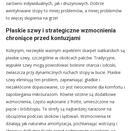
zarówno indywidualnych, jak i drużynowych. Dobrze
wentylowane stopy to mniej problemów, a mniej problemów
to więcej skupienia na grze!
Płaskie szwy i strategiczne wzmocnienia
chroniące przed kontuzjami
Kolejnym, niezwykle ważnym aspektem skarpet siatkarskich są
płaskie szwy, szczególnie w okolicach palców. Tradycyjne,
wypukłe szwy mogą powodować bolesne otarcia i odciski,
zwłaszcza przy dynamicznych ruchach stopy w bucie. Płaskie
szwy eliminują ten problem, zapewniając gładkie i
niezakłócone dopasowanie, co jest nieocenione dla komfortu i
zapobiegania mikrourazom. Równie istotne są dodatkowe
wzmocnienia, często wykonane z frotte, umieszczone na
pięcie i śródstopiu. Te strefy są najbardziej narażone na
obciążenia podczas skoków i lądowań. Wzmocnienia te
działają jak naturalna amortyzacja, pochłaniając wstrząsy i
chroniąc delikatne tkanki przed nadmiernym naciskiem, co