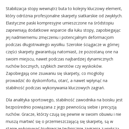
Stabilizacja stopy wewnątrz buta to kolejny kluczowy element,
który odróżnia profesjonalne skarpety siatkarskie od zwykłych.
Elastyczne paski kompresyjne umieszczone na śródstopiu
zapewniają dodatkowe wsparcie dla łuku stopy, zapobiegając
jej nadmiernemu zmęczeniu i potencjalnym deformacjom
podczas długotrwałego wysiłku. Szerokie ściągacze w górnej
części skarpety gwarantują natomiast, że pozostaną one na
swoim miejscu, nawet podczas najbardziej dynamicznych
ruchów bocznych, szybkich zwrotów czy wyskoków.
Zapobiegają one zsuwaniu się skarpety, co mogłoby
prowadzić do dyskomfortu, otarć, a nawet wpłynąć na
stabilność podczas wykonywania kluczowych zagrań.
Dla analityka sportowego, stabilność zawodnika na boisku jest
bezpośrednio powiązana z jego pewnością siebie i precyzją
ruchów. Gracze, którzy czują się pewnie w swoim obuwiu i nie
muszą martwić się o przemieszczającą się skarpetę, są w
stanie wykonywać trudniejsze technicznie zagrania z większą