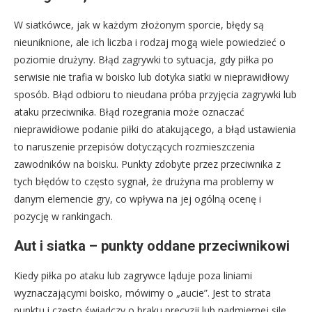
W siatkówce, jak w każdym złożonym sporcie, błędy są
nieuniknione, ale ich liczba i rodzaj mogą wiele powiedzieć o
poziomie drużyny. Błąd zagrywki to sytuacja, gdy piłka po
serwisie nie trafia w boisko lub dotyka siatki w nieprawidłowy
sposób. Błąd odbioru to nieudana próba przyjęcia zagrywki lub
ataku przeciwnika. Błąd rozegrania może oznaczać
nieprawidłowe podanie piłki do atakującego, a błąd ustawienia
to naruszenie przepisów dotyczących rozmieszczenia
zawodników na boisku. Punkty zdobyte przez przeciwnika z
tych błędów to często sygnał, że drużyna ma problemy w
danym elemencie gry, co wpływa na jej ogólną ocenę i
pozycję w rankingach.
Aut i siatka – punkty oddane przeciwnikowi
Kiedy piłka po ataku lub zagrywce ląduje poza liniami
wyznaczającymi boisko, mówimy o „aucie”. Jest to strata
punktu i często świadczy o braku precyzji lub nadmiernej sile