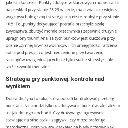
jakość i kontekst. Punkty zdobyte w kluczowych momentach,
na przykład przy stanie 23:23 w secie, mają znacznie większą
wagę psychologiczną i strategiczną niż te zdobyte przy stanie
10:5. Te „punkty decydujące” potrafią przechylić szalę
zwycięstwa, zburzyć morale przeciwnika i zapewnić drużynie
upragniony triumf. Analiza tych punktów jest kluczowa przy
ocenie „zimnej krwi” zawodników i ich umiejętności radzenia
sobie pod presją, co jest nieocenione przy tworzeniu
rankingów uwzględniających nie tylko suche statystyki, ale
także czynniki mentalne.
Strategia gry punktowej: kontrola nad
wynikiem
Dobra drużyna to taka, która potrafi kontrolować przebieg
punktacji. Nie chodzi tylko o zdobywanie punktów, ale także o
to, jak do tego dochodzi. Czy drużyna gra agresywnie,
stawiając na silne ataki i zagrywki, czy może preferuje
metodyczną, cierpliwą grę, czekając na błędy przeciwnika?