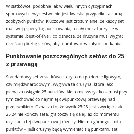
W siatkówce, podobnie jak w wielu innych dyscyplinach
sportowych, zwycięstwo nie jest kwestią przypadku, a sumą
zdobytych punktów. Kluczowe jest zrozumienie, że każdy set
ma swoją specyfikę punktowania, a cały mecz toczy się w
systemie „best-of-five”, co oznacza, że drużyna musi wygrać
określoną liczbę setów, aby triumfować w całym spotkaniu.
Punktowanie poszczególnych setów: do 25
z przewagą
Standardowy set w siatkówce, czy to na poziomie ligowym,
czy międzynarodowym, wygrywa ta drużyna, która jako
pierwsza osiągnie 25 punktów. Ale to nie wszystko – musi przy
tym zachować co najmniej dwupunktową przewagę nad
przeciwnikiem. Oznacza to, że wynik 25:23 jest zwycięski, ale
25:24 nie kończy seta, gra toczy się dalej, aż do momentu
uzyskania tej dwupunktowej różnicy. Nie ma górnego limitu
punktów – jeśli drużyny będą wymieniać się punktami, set