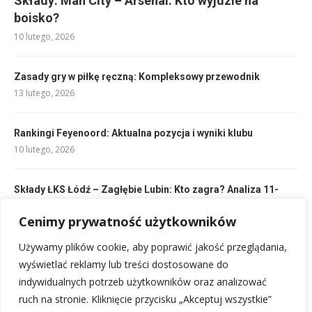
Składy: Man City – Arsenal: Kto wyjdzie na
boisko?
10 lutego, 2026
Zasady gry w piłkę ręczną: Kompleksowy przewodnik
13 lutego, 2026
Rankingi Feyenoord: Aktualna pozycja i wyniki klubu
10 lutego, 2026
Składy ŁKS Łódź – Zagłębie Lubin: Kto zagra? Analiza 11-
stek
Cenimy prywatność użytkowników
10 lutego, 2026
Używamy plików cookie, aby poprawić jakość przeglądania,
Reprezentacja Włoch w siatkówce: aktualny skład kadry
wyświetlać reklamy lub treści dostosowane do
15 lutego, 2026
indywidualnych potrzeb użytkowników oraz analizować
ruch na stronie. Kliknięcie przycisku „Akceptuj wszystkie”