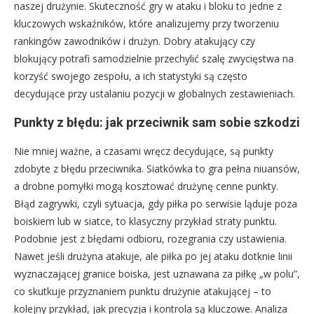
naszej drużynie. Skuteczność gry w ataku i bloku to jedne z
kluczowych wskaźników, które analizujemy przy tworzeniu
rankingów zawodników i drużyn. Dobry atakujący czy
blokujący potrafi samodzielnie przechylić szalę zwycięstwa na
korzyść swojego zespołu, a ich statystyki są często
decydujące przy ustalaniu pozycji w globalnych zestawieniach.
Punkty z błędu: jak przeciwnik sam sobie szkodzi
Nie mniej ważne, a czasami wręcz decydujące, są punkty
zdobyte z błędu przeciwnika. Siatkówka to gra pełna niuansów,
a drobne pomyłki mogą kosztować drużynę cenne punkty.
Błąd zagrywki, czyli sytuacja, gdy piłka po serwisie ląduje poza
boiskiem lub w siatce, to klasyczny przykład straty punktu.
Podobnie jest z błędami odbioru, rozegrania czy ustawienia.
Nawet jeśli drużyna atakuje, ale piłka po jej ataku dotknie linii
wyznaczającej granice boiska, jest uznawana za piłkę „w polu”,
co skutkuje przyznaniem punktu drużynie atakującej – to
kolejny przykład, jak precyzja i kontrola są kluczowe. Analiza