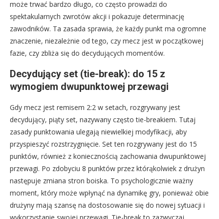
może trwać bardzo długo, co często prowadzi do
spektakularnych zwrotów akcji i pokazuje determinację
zawodników. Ta zasada sprawia, że każdy punkt ma ogromne
znaczenie, niezależnie od tego, czy mecz jest w początkowej
fazie, czy zbliża się do decydujących momentów.
Decydujący set (tie-break): do 15 z
wymogiem dwupunktowej przewagi
Gdy mecz jest remisem 2:2 w setach, rozgrywany jest
decydujący, piąty set, nazywany często tie-breakiem. Tutaj
zasady punktowania ulegają niewielkiej modyfikacji, aby
przyspieszyć rozstrzygnięcie. Set ten rozgrywany jest do 15
punktów, również z koniecznością zachowania dwupunktowej
przewagi. Po zdobyciu 8 punktów przez którąkolwiek z drużyn
następuje zmiana stron boiska. To psychologicznie ważny
moment, który może wpłynąć na dynamikę gry, ponieważ obie
drużyny mają szansę na dostosowanie się do nowej sytuacji i
wykorzystanie swojej przewagi. Tie-break to zazwyczaj