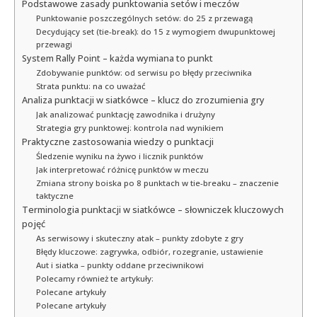
Podstawowe zasady punktowania setów i meczów
Punktowanie poszczególnych setów: do 25 z przewagą
Decydujący set (tie-break): do 15 z wymogiem dwupunktowej
przewagi
System Rally Point – każda wymiana to punkt
Zdobywanie punktów: od serwisu po błędy przeciwnika
Strata punktu: na co uważać
Analiza punktacji w siatkówce – klucz do zrozumienia gry
Jak analizować punktację zawodnika i drużyny
Strategia gry punktowej: kontrola nad wynikiem
Praktyczne zastosowania wiedzy o punktacji
Śledzenie wyniku na żywo i licznik punktów
Jak interpretować różnicę punktów w meczu
Zmiana strony boiska po 8 punktach w tie-breaku – znaczenie
taktyczne
Terminologia punktacji w siatkówce – słowniczek kluczowych
pojęć
As serwisowy i skuteczny atak – punkty zdobyte z gry
Błędy kluczowe: zagrywka, odbiór, rozegranie, ustawienie
Aut i siatka – punkty oddane przeciwnikowi
Polecamy również te artykuły:
Polecane artykuły
Polecane artykuły