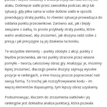
ataku. Dotknięcie siatki przez zawodnika podczas akcji lub
sytuacji, gdy piłka sama w sobie dotknie siatki w sposób
powodujący stratę punktu, to również sytuacja prowadząca do
oddania punktu przeciwnikowi. Zarówno aut, jak i błędy
związane z siatką, to proste przykłady straty punktu, które
warto analizować, aby zrozumieć, jak drużyna radzi sobie z
presją i jak precyzyjne są jej działania na boisku.
Te wszystkie elementy – punkty zdobyte z akcji, punkty z
błędów przeciwnika, ale też punkty stracone przez własne
pomyłki – tworzą całościowy obraz gry. Analizując je, możemy
lepiej zrozumieć, dlaczego pewne drużyny zajmują wysokie
pozycje w rankingach, a inne muszą jeszcze popracować nad
swoją formą. To trochę jak rozszyfrowywanie kodu – im
więcej elementów dopasujemy, tym lepszy obraz uzyskamy.
Podsumowując, kluczem do zrozumienia siatkówki i jej
rankingów jest dokładna analiza punktacji, która pozwala