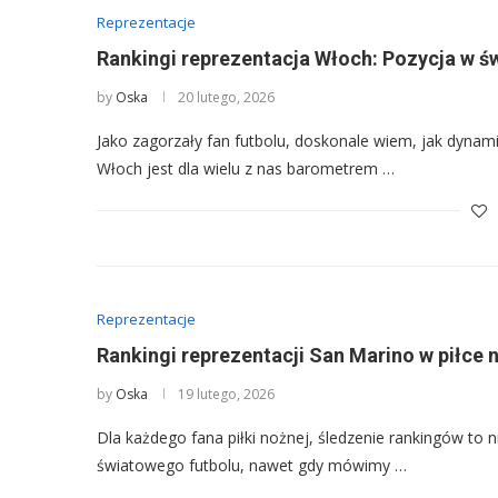
Reprezentacje
Rankingi reprezentacja Włoch: Pozycja w ś
by
Oska
20 lutego, 2026
Jako zagorzały fan futbolu, doskonale wiem, jak dynamic
Włoch jest dla wielu z nas barometrem …
Reprezentacje
Rankingi reprezentacji San Marino w piłce
by
Oska
19 lutego, 2026
Dla każdego fana piłki nożnej, śledzenie rankingów to 
światowego futbolu, nawet gdy mówimy …