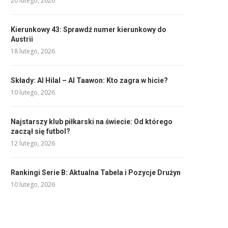
20 lutego, 2026
Kierunkowy 43: Sprawdź numer kierunkowy do
Austrii
18 lutego, 2026
Składy: Al Hilal – Al Taawon: Kto zagra w hicie?
10 lutego, 2026
Najstarszy klub piłkarski na świecie: Od którego
zaczął się futbol?
12 lutego, 2026
Rankingi Serie B: Aktualna Tabela i Pozycje Drużyn
10 lutego, 2026