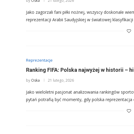
by
Oska
21 lutego, 2026
Jako zagorzali fani piłki nożnej, wszyscy doskonale wiem
reprezentacji Arabii Saudyjskiej w światowej klasyfikacj
Reprezentacje
Ranking FIFA: Polska najwyżej w historii – 
by
Oska
21 lutego, 2026
Jako wieloletni pasjonat analizowania rankingów sport
pytań potrafią być momenty, gdy polska reprezentacja 