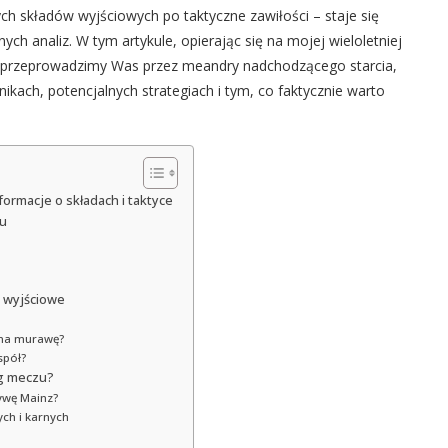
 składów wyjściowych po taktyczne zawiłości – staje się
h analiz. W tym artykule, opierając się na mojej wieloletniej
h, przeprowadzimy Was przez meandry nadchodzącego starcia,
ikach, potencjalnych strategiach i tym, co faktycznie warto
formacje o składach i taktyce
zu
y wyjściowe
 na murawę?
spół?
eg meczu?
ywę Mainz?
ch i karnych