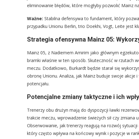
eliminowanie błędów, które mogłyby pozwolić Mainz na 
Ważne:
Stabilna defensywa to fundament, który pozwal
przypadku Unionu Berlin, trio Doekhi, Vogt, Leite jest klu
Strategia ofensywna Mainz 05: Wykorzy
Mainz 05, z Nadiemem Amirim jako głównym egzekutore
bramki właśnie w ten sposób. Skuteczność w rzutach 
meczu. Dodatkowo, Burkardt będzie starał się wykorzys
obronę Unionu. Analiza, jak Mainz buduje swoje akcje i
potencjału.
Potencjalne zmiany taktyczne i ich wpł
Trenerzy obu drużyn mają do dyspozycji ławki rezerwo
trakcie meczu, wprowadzenie świeżych sił czy zmiana u
Obserwowanie, jak trenerzy reagują na rozwój sytuacji
który często wpływa na końcowy wynik i pozycje w ran