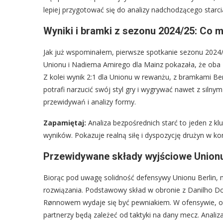
lepiej przygotować się do analizy nadchodzącego starci
Wyniki i bramki z sezonu 2024/25: Co m
Jak już wspominałem, pierwsze spotkanie sezonu 2024/
Unionu i Nadiema Amirego dla Mainz pokazała, że oba
Z kolei wynik 2:1 dla Unionu w rewanżu, z bramkami Be
potrafi narzucić swój styl gry i wygrywać nawet z siln
przewidywań i analizy formy.
Zapamiętaj:
Analiza bezpośrednich starć to jeden z k
wyników. Pokazuje realną siłę i dyspozycję drużyn w kon
Przewidywane składy wyjściowe Unionu
Biorąc pod uwagę solidność defensywy Unionu Berlin,
rozwiązania. Podstawowy skład w obronie z Danilho Do
Rønnowem wydaje się być pewniakiem. W ofensywie, ob
partnerzy będą zależeć od taktyki na dany mecz. Anali