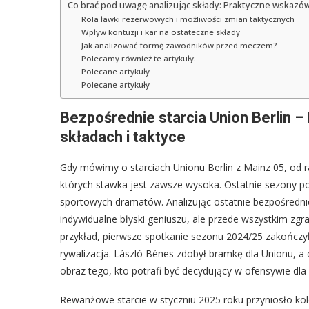
Co brać pod uwagę analizując składy: Praktyczne wskazówk
Rola ławki rezerwowych i możliwości zmian taktycznych
Wpływ kontuzji i kar na ostateczne składy
Jak analizować formę zawodników przed meczem?
Polecamy również te artykuły:
Polecane artykuły
Polecane artykuły
Bezpośrednie starcia Union Berlin –
składach i taktyce
Gdy mówimy o starciach Unionu Berlin z Mainz 05, od
których stawka jest zawsze wysoka. Ostatnie sezony po
sportowych dramatów. Analizując ostatnie bezpośrednie 
indywidualne błyski geniuszu, ale przede wszystkim z
przykład, pierwsze spotkanie sezonu 2024/25 zakończył
rywalizacja. László Bénes zdobył bramkę dla Unionu, a
obraz tego, kto potrafi być decydujący w ofensywie dl
Rewanżowe starcie w styczniu 2025 roku przyniosło ko