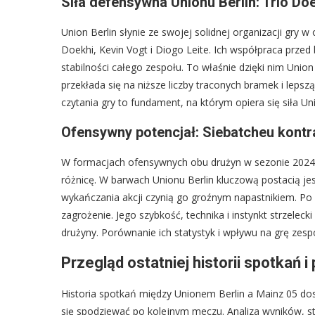
Siła defensywna Unionu Berlin: Trio Doe
Union Berlin słynie ze swojej solidnej organizacji gry w
Doekhi, Kevin Vogt i Diogo Leite. Ich współpraca prz
stabilności całego zespołu. To właśnie dzięki nim Union
przekłada się na niższe liczby traconych bramek i leps
czytania gry to fundament, na którym opiera się siła Un
Ofensywny potencjał: Siebatcheu kontr
W formacjach ofensywnych obu drużyn w sezonie 2024/25
różnicę. W barwach Unionu Berlin kluczową postacią jest
wykańczania akcji czynią go groźnym napastnikiem. Po 
zagrożenie. Jego szybkość, technika i instynkt strzeleck
drużyny. Porównanie ich statystyk i wpływu na grę zesp
Przegląd ostatniej historii spotkań
Historia spotkań między Unionem Berlin a Mainz 05 
się spodziewać po kolejnym meczu. Analiza wyników, st