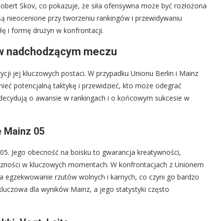
i Robert Skov, co pokazuje, że siła ofensywna może być rozłożona
 są nieocenione przy tworzeniu rankingów i przewidywaniu
łę i formę drużyn w konfrontacji.
li w nadchodzącym meczu
cji jej kluczowych postaci. W przypadku Unionu Berlin i Mainz
ieć potencjalną taktykę i przewidzieć, kto może odegrać
o decydują o awansie w rankingach i o końcowym sukcesie w
 Mainz 05
5. Jego obecność na boisku to gwarancja kreatywności,
uteczności w kluczowych momentach. W konfrontacjach z Unionem
 za egzekwowanie rzutów wolnych i karnych, co czyni go bardzo
kluczowa dla wyników Mainz, a jego statystyki często