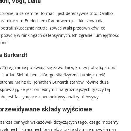
khi, Vogt, Leite
 obronie, a sercem tej formacji jest defensywne trio: Danilho
ed bramkarzem Frederikiem Rønnowem jest kluczowa dla
 potrafi skutecznie neutralizować ataki przeciwników, co
zą pozycję w rankingach defensywnych. Ich zgranie i umiejętność
ionu.
a Burkardt
 regularnie pojawiają się zawodnicy, którzy potrafią zrobić
 Jordan Siebatcheu, którego siła fizyczna i umiejętność
stronie Mainz 05, Jonathan Burkardt stanowi równie duże
i sprawiają, że jest on jednym z najgroźniejszych graczy tej
ołu jest fascynujące z perspektywy analizy ofensywy.
 i przewidywane składy wyjściowe
dostarcza cennych wskazówek dotyczących tego, czego możemy
rzelonych i straconych bramek, a także stylu gry pozwala nam