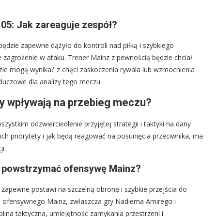
05: Jak zareaguje zespół?
ędzie zapewne dążyło do kontroli nad piłką i szybkiego
 zagrożenie w ataku. Trener Mainz z pewnością będzie chciał
dzie mogą wynikać z chęci zaskoczenia rywala lub wzmocnienia
kluczowe dla analizy tego meczu.
ady wpływają na przebieg meczu?
szystkim odzwierciedlenie przyjętej strategii i taktyki na dany
 ich priorytety i jak będą reagować na posunięcia przeciwnika, ma
i.
ak powstrzymać ofensywę Mainz?
 zapewne postawi na szczelną obronę i szybkie przejścia do
łu ofensywnego Mainz, zwłaszcza gry Nadiema Amirego i
lina taktyczna, umiejętność zamykania przestrzeni i