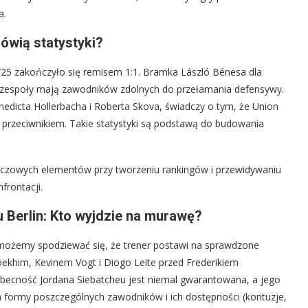
a.
ówią statystyki?
25 zakończyło się remisem 1:1. Bramka László Bénesa dla
 zespoły mają zawodników zdolnych do przełamania defensywy.
nedicta Hollerbacha i Roberta Skova, świadczy o tym, że Union
ym przeciwnikiem. Takie statystyki są podstawą do budowania
luczowych elementów przy tworzeniu rankingów i przewidywaniu
frontacji.
 Berlin: Kto wyjdzie na murawę?
 możemy spodziewać się, że trener postawi na sprawdzone
ekhim, Kevinem Vogt i Diogo Leite przed Frederikiem
ecność Jordana Siebatcheu jest niemal gwarantowana, a jego
za formy poszczególnych zawodników i ich dostępności (kontuzje,