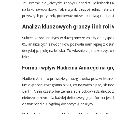
2:1. Bramki dla „Złotych” zdobyli Benedict Hollerbach 
na kilku zawodników. Takie wyniki bezpośrednich starć
przyszłych potyczek, ponieważ odzwierciedlają realną si
Analiza kluczowych graczy i ich ro
Sukces każdej drużyny w dużej mierze zależy od dyspozy
05, analiza tych zawodników pozwala nam lepiej zrozum
decydującą rolę na boisku. To właśnie ci gracze częst
lidze.
Forma i wpływ Nadiema Amirego na grę
Nadiem Amiri to prawdziwy mózg środka pola w Mainz 0
umiejętności rozegrania piłki i, co najważniejsze, sk
Berlin, Amiri często bierze na siebie odpowiedzialność
niebezpiecznym dla każdej defensywy. Jego forma jest 
odzwierciedlają ogólną dyspozycję drużyny.