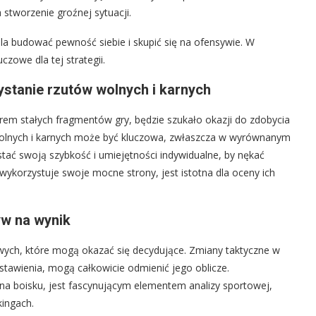
stworzenie groźnej sytuacji.
a budować pewność siebie i skupić się na ofensywie. W
czowe dla tej strategii.
stanie rzutów wolnych i karnych
m stałych fragmentów gry, będzie szukało okazji do zdobycia
wolnych i karnych może być kluczowa, zwłaszcza w wyrównanym
tać swoją szybkość i umiejętności indywidualne, by nękać
 wykorzystuje swoje mocne strony, jest istotna dla oceny ich
yw na wynik
wych, które mogą okazać się decydujące. Zmiany taktyczne w
stawienia, mogą całkowicie odmienić jego oblicze.
 na boisku, jest fascynującym elementem analizy sportowej,
kingach.