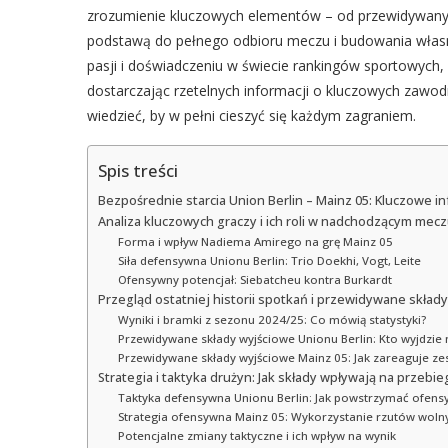
zrozumienie kluczowych elementów – od przewidywanych
podstawą do pełnego odbioru meczu i budowania własnyc
pasji i doświadczeniu w świecie rankingów sportowyc
dostarczając rzetelnych informacji o kluczowych zawodn
wiedzieć, by w pełni cieszyć się każdym zagraniem.
Spis treści
Bezpośrednie starcia Union Berlin – Mainz 05: Kluczowe in
Analiza kluczowych graczy i ich roli w nadchodzącym mec
Forma i wpływ Nadiema Amirego na grę Mainz 05
Siła defensywna Unionu Berlin: Trio Doekhi, Vogt, Leite
Ofensywny potencjał: Siebatcheu kontra Burkardt
Przegląd ostatniej historii spotkań i przewidywane skład
Wyniki i bramki z sezonu 2024/25: Co mówią statystyki?
Przewidywane składy wyjściowe Unionu Berlin: Kto wyjdzie
Przewidywane składy wyjściowe Mainz 05: Jak zareaguje ze
Strategia i taktyka drużyn: Jak składy wpływają na przebi
Taktyka defensywna Unionu Berlin: Jak powstrzymać ofens
Strategia ofensywna Mainz 05: Wykorzystanie rzutów wolny
Potencjalne zmiany taktyczne i ich wpływ na wynik