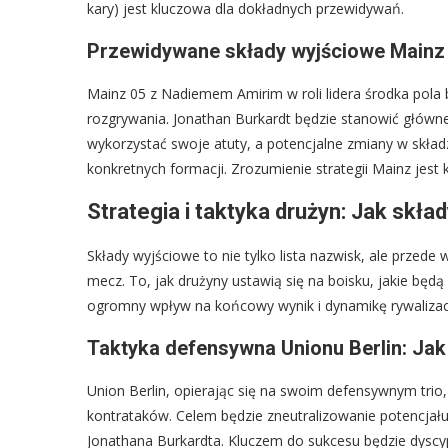
kary) jest kluczowa dla dokładnych przewidywań.
Przewidywane składy wyjściowe Mainz 
Mainz 05 z Nadiemem Amirim w roli lidera środka pola b
rozgrywania. Jonathan Burkardt będzie stanowić główne
wykorzystać swoje atuty, a potencjalne zmiany w skła
konkretnych formacji. Zrozumienie strategii Mainz jest 
Strategia i taktyka drużyn: Jak skł
Składy wyjściowe to nie tylko lista nazwisk, ale przede w
mecz. To, jak drużyny ustawią się na boisku, jakie będą
ogromny wpływ na końcowy wynik i dynamikę rywalizacj
Taktyka defensywna Unionu Berlin: J
Union Berlin, opierając się na swoim defensywnym trio,
kontrataków. Celem będzie zneutralizowanie potencja
Jonathana Burkardta. Kluczem do sukcesu będzie dyscyp