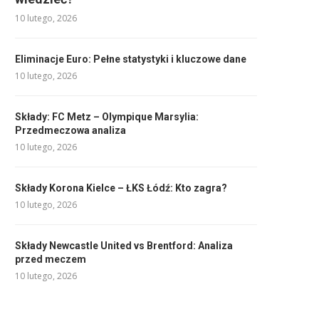
10 lutego, 2026
Eliminacje Euro: Pełne statystyki i kluczowe dane
10 lutego, 2026
Składy: FC Metz – Olympique Marsylia:
Przedmeczowa analiza
10 lutego, 2026
Składy Korona Kielce – ŁKS Łódź: Kto zagra?
10 lutego, 2026
Składy Newcastle United vs Brentford: Analiza
przed meczem
10 lutego, 2026